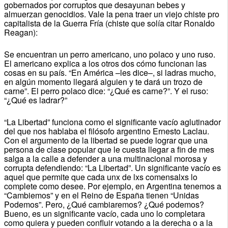
gobernados por corruptos que desayunan bebes y
almuerzan genocidios. Vale la pena traer un viejo chiste pro
capitalista de la Guerra Fría (chiste que solía citar Ronaldo
Reagan):
Se encuentran un perro americano, uno polaco y uno ruso.
El americano explica a los otros dos cómo funcionan las
cosas en su país. “En América –les dice–, si ladras mucho,
en algún momento llegará alguien y te dará un trozo de
carne”. El perro polaco dice: “¿Qué es carne?”. Y el ruso:
“¿Qué es ladrar?”
“La Libertad” funciona como el significante vacío aglutinador
del que nos hablaba el filósofo argentino Ernesto Laclau.
Con el argumento de la libertad se puede lograr que una
persona de clase popular que le cuesta llegar a fin de mes
salga a la calle a defender a una multinacional morosa y
corrupta defendiendo: “La Libertad”. Un significante vacío es
aquel que permite que cada unx de lxs comensalxs lo
complete como desee. Por ejemplo, en Argentina tenemos a
“Cambiemos” y en el Reino de España tienen “Unidas
Podemos”. Pero, ¿Qué cambiaremos? ¿Qué podemos?
Bueno, es un significante vacío, cada uno lo completara
como quiera y pueden confluir votando a la derecha o a la