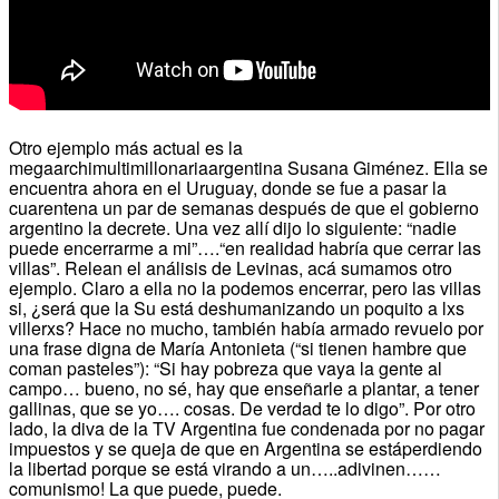
Otro ejemplo más actual es la
megaarchimultimillonariaargentina Susana Giménez. Ella se
encuentra ahora en el Uruguay, donde se fue a pasar la
cuarentena un par de semanas después de que el gobierno
argentino la decrete. Una vez allí dijo lo siguiente: “nadie
puede encerrarme a mi”….“en realidad habría que cerrar las
villas”. Relean el análisis de Levinas, acá sumamos otro
ejemplo. Claro a ella no la podemos encerrar, pero las villas
si, ¿será que la Su está deshumanizando un poquito a lxs
villerxs? Hace no mucho, también había armado revuelo por
una frase digna de María Antonieta (“si tienen hambre que
coman pasteles”): “Si hay pobreza que vaya la gente al
campo… bueno, no sé, hay que enseñarle a plantar, a tener
gallinas, que se yo…. cosas. De verdad te lo digo”. Por otro
lado, la diva de la TV Argentina fue condenada por no pagar
impuestos y se queja de que en Argentina se estáperdiendo
la libertad porque se está virando a un…..adivinen……
comunismo! La que puede, puede.