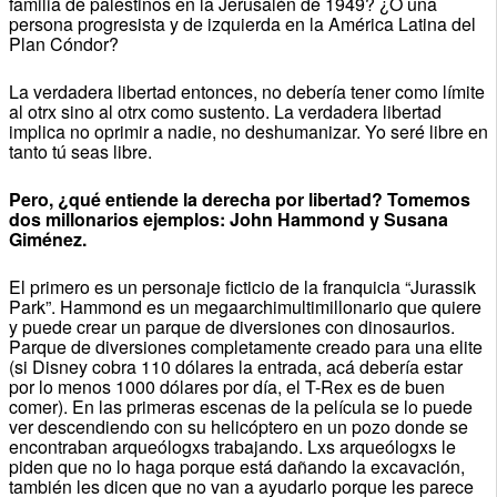
familia de palestinos en la Jerusalén de 1949? ¿O una
persona progresista y de izquierda en la América Latina del
Plan Cóndor?
La verdadera libertad entonces, no debería tener como límite
al otrx sino al otrx como sustento. La verdadera libertad
implica no oprimir a nadie, no deshumanizar. Yo seré libre en
tanto tú seas libre.
Pero, ¿qué entiende la derecha por libertad? Tomemos
dos millonarios ejemplos: John Hammond y Susana
Giménez.
El primero es un personaje ficticio de la franquicia “Jurassik
Park”. Hammond es un megaarchimultimillonario que quiere
y puede crear un parque de diversiones con dinosaurios.
Parque de diversiones completamente creado para una elite
(si Disney cobra 110 dólares la entrada, acá debería estar
por lo menos 1000 dólares por día, el T-Rex es de buen
comer). En las primeras escenas de la película se lo puede
ver descendiendo con su helicóptero en un pozo donde se
encontraban arqueólogxs trabajando. Lxs arqueólogxs le
piden que no lo haga porque está dañando la excavación,
también les dicen que no van a ayudarlo porque les parece