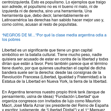
centroizquierda. Esto es populismo. Lo ejemplos que traigo
son adrede, el populismo no es ni bueno ni malo, ni de
izquierda ni de derecha, sino una herramienta. Una
herramienta que, debo decir, lamentablemente en
Latinoamérica las derechas han sabido hacer mejor uso y,
como colmo, acusan al resto de populistas.
“NEGROS DE M…”Por qué la clase media argentina odia a
los pobres
Libertad es un significante que tiene un gran capital
simbólico en la batalla cultural. Tiene mucho peso, nadie
quisiera ser acusado de estar en contra de la libertad y todxs
dirían que están a favor. Pero también parece que el término
tiene dueño, por que quienes usufractan el capital de dicha
bandera suele ser la derecha: desde las consignas de la
Revolución Francesa (Libertad, Igualdad y Fraternidad) a la
Estatua de la Libertad en Nueva York, la tierra de la libertad.
En Argentina tenemos nuestro propio think tank (tanque de
pensamiento, usina de ideas) “Fundación Libertad” que
organiza congresos con invitados de lujo como Mauricio
Macri, José María Aznar (ex presidente del Reino de España
y escritor, justamente, de “Libertad Digital”) y el 1° Marquez