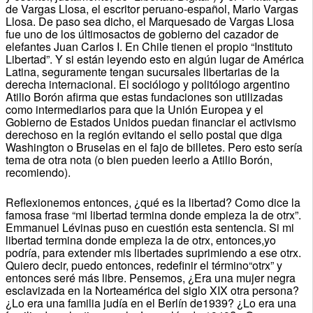
de Vargas Llosa, el escritor peruano-español, Mario Vargas
Llosa. De paso sea dicho, el Marquesado de Vargas Llosa
fue uno de los últimosactos de gobierno del cazador de
elefantes Juan Carlos I. En Chile tienen el propio “Instituto
Libertad”. Y si están leyendo esto en algún lugar de América
Latina, seguramente tengan sucursales libertarias de la
derecha internacional. El sociólogo y politólogo argentino
Atilio Borón afirma que estas fundaciones son utilizadas
como intermediarios para que la Unión Europea y el
Gobierno de Estados Unidos puedan financiar el activismo
derechoso en la región evitando el sello postal que diga
Washington o Bruselas en el fajo de billetes. Pero esto sería
tema de otra nota (o bien pueden leerlo a Atilio Borón,
recomiendo).
Reflexionemos entonces, ¿qué es la libertad? Como dice la
famosa frase “mi libertad termina donde empieza la de otrx”.
Emmanuel Lévinas puso en cuestión esta sentencia. Si mi
libertad termina donde empieza la de otrx, entonces,yo
podría, para extender mis libertades suprimiendo a ese otrx.
Quiero decir, puedo entonces, redefinir el término“otrx” y
entonces seré más libre. Pensemos, ¿Era una mujer negra
esclavizada en la Norteamérica del siglo XIX otra persona?
¿Lo era una familia judía en el Berlín de1939? ¿Lo era una