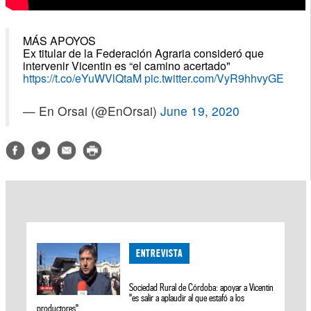
MÁS APOYOS
Ex titular de la Federación Agraria consideró que
intervenir Vicentin es “el camino acertado"
https://t.co/eYuWVlQtaM
pic.twitter.com/VyR9hhvyGE
— En Orsai (@EnOrsai)
June 19, 2020
ENTREVISTA
Sociedad Rural de Córdoba: apoyar a Vicentin
"es salir a aplaudir al que estafó a los
productores"