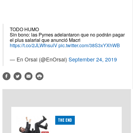
TODO HUMO
Sin bono: las Pymes adelantaron que no podrán pagar
el plus salarial que anunció Macri
https://t.co/2JLWfnsulV
pic.twitter.com/38S3xYXhWB
— En Orsai (@EnOrsai)
September 24, 2019
THE END