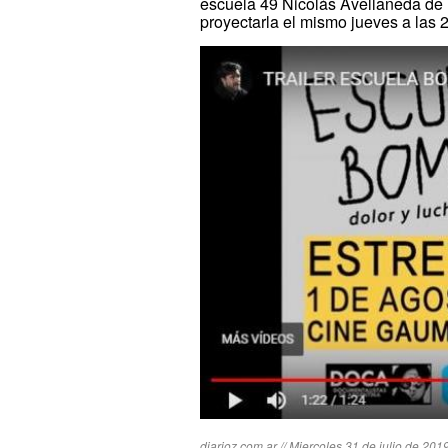
escuela 49 Nicolás Avellaneda de
proyectarla el mismo jueves a las 
diarioz.com.ar // Miercoles 31 de julio de 2019