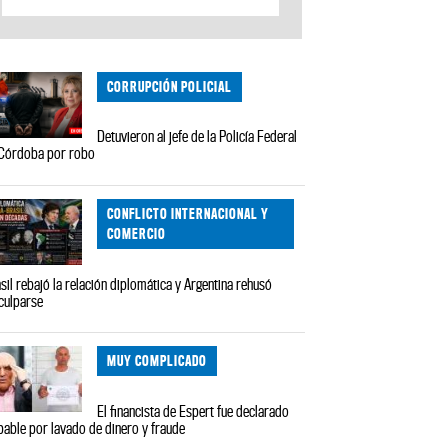
CORRUPCIÓN POLICIAL
Detuvieron al jefe de la Policía Federal
Córdoba por robo
CONFLICTO INTERNACIONAL Y
COMERCIO
sil rebajó la relación diplomática y Argentina rehusó
culparse
MUY COMPLICADO
El financista de Espert fue declarado
pable por lavado de dinero y fraude