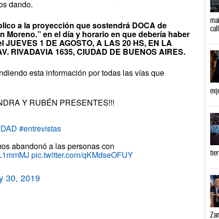
os dando.
mañ
blico a la proyección que sostendrá DOCA de
cal
n Moreno.” en el día y horario en que debería haber
 el JUEVES 1 DE AGOSTO, A LAS 20 HS, EN LA
V. RIVADAVIA 1635, CIUDAD DE BUENOS AIRES.
ndiendo esta información por todas las vías que
exj
NDRA Y RUBÉN PRESENTES!!!
IDAD
#entrevistas
mos abandonó a las personas con
tie
UmL1mmMJ
pic.twitter.com/qKMdseOFUY
y 30, 2019
Zam