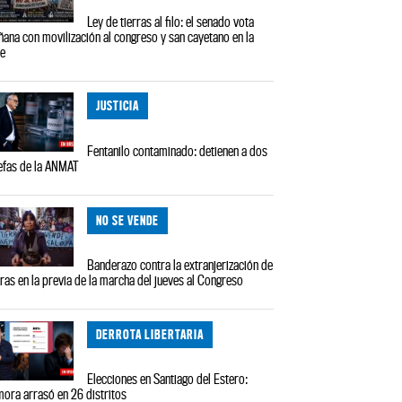
Ley de tierras al filo: el senado vota
ana con movilización al congreso y san cayetano en la
le
JUSTICIA
Fentanilo contaminado: detienen a dos
efas de la ANMAT
NO SE VENDE
Banderazo contra la extranjerización de
rras en la previa de la marcha del jueves al Congreso
DERROTA LIBERTARIA
Elecciones en Santiago del Estero:
ora arrasó en 26 distritos