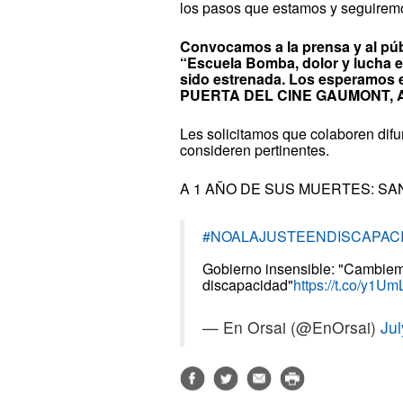
los pasos que estamos y seguirem
Convocamos a la prensa y al pú
“Escuela Bomba, dolor y lucha e
sido estrenada. Los esperamos
PUERTA DEL CINE GAUMONT, A
Les solicitamos que colaboren difu
consideren pertinentes.
A 1 AÑO DE SUS MUERTES: SA
#NOALAJUSTEENDISCAPAC
Gobierno insensible: "Cambie
discapacidad"
https://t.co/y1
— En Orsai (@EnOrsai)
Jul