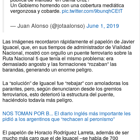
Un Gobierno horrendo con una cobertura mediática
vergonzosa y cobarde.
pic.twitter.com/9bunqhCEtT
— Juan Alonso (@jotaalonso)
June 1, 2019
Las imágenes recordaron rápidamente el papelón de Javier
Iguacel, que, en sus tiempos de administrador de Vialidad
Nacional, mostró con orgullo un puente ferroviario sobre la
Ruta Nacional 5 que tenía el mismo problema: era
demasiado angosto y las formaciones “rozaban” las
barandas, generando un enorme peligro.
La “solución” de Iguacel fue “rebajar” con amoladoras los
parantes, pero, según denunciaron desde los gremios
ferroviarios, esto deterioró la estructura del puente,
haciéndolo todavía más peligro.
NOS TOMAN POR B... El diario inglés más importante les
pidió a los argentinos que “rechacen al peronismo”
El papelón de Horacio Rodríguez Larreta, además de ser
mucho más caro que el de Iguacel –se habla de 700