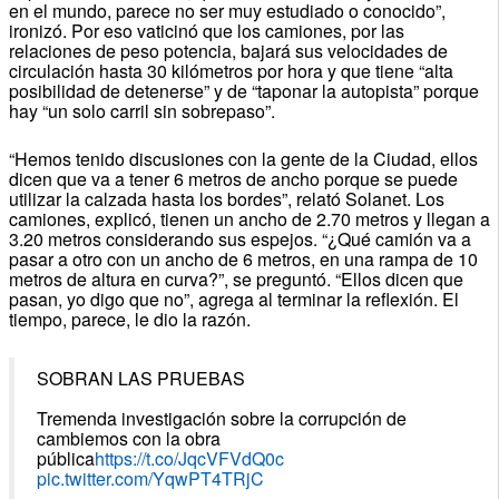
en el mundo, parece no ser muy estudiado o conocido”,
ironizó. Por eso vaticinó que los camiones, por las
relaciones de peso potencia, bajará sus velocidades de
circulación hasta 30 kilómetros por hora y que tiene “alta
posibilidad de detenerse” y de “taponar la autopista” porque
hay “un solo carril sin sobrepaso”.
“Hemos tenido discusiones con la gente de la Ciudad, ellos
dicen que va a tener 6 metros de ancho porque se puede
utilizar la calzada hasta los bordes”, relató Solanet. Los
camiones, explicó, tienen un ancho de 2.70 metros y llegan a
3.20 metros considerando sus espejos. “¿Qué camión va a
pasar a otro con un ancho de 6 metros, en una rampa de 10
metros de altura en curva?”, se preguntó. “Ellos dicen que
pasan, yo digo que no”, agrega al terminar la reflexión. El
tiempo, parece, le dio la razón.
SOBRAN LAS PRUEBAS
Tremenda investigación sobre la corrupción de
cambiemos con la obra
pública
https://t.co/JqcVFVdQ0c
pic.twitter.com/YqwPT4TRjC