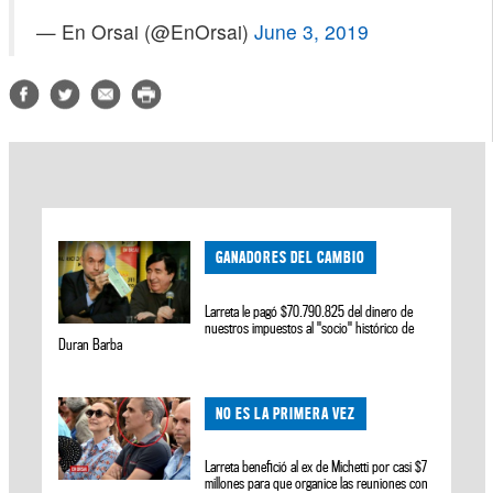
— En Orsai (@EnOrsai)
June 3, 2019
GANADORES DEL CAMBIO
Larreta le pagó $70.790.825 del dinero de
nuestros impuestos al "socio" histórico de
Duran Barba
NO ES LA PRIMERA VEZ
Larreta benefició al ex de Michetti por casi $7
millones para que organice las reuniones con