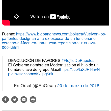
Fuente:
https://www.bigbangnews.com/politica/Vuelven-los-
parientes-designan-a-la-ex-esposa-de-un-funcionario-
cercano-a-Macri-en-una-nueva-reparticion-20180320-
0004.html
DEVOLUCIÓN DE FAVORES
#FlojitoDePapeles
El Gobierno nombró en Modernización al hijo de un
hombre clave del grupo Macri
https://t.co/taXJP9InvN
pic.twitter.com/of2Jipg58k
— En Orsai (@EnOrsai)
20 de marzo de 2018