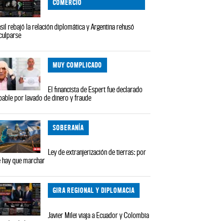
COMERCIO
sil rebajó la relación diplomática y Argentina rehusó
culparse
MUY COMPLICADO
El financista de Espert fue declarado
pable por lavado de dinero y fraude
SOBERANÍA
Ley de extranjerización de tierras: por
 hay que marchar
GIRA REGIONAL Y DIPLOMACIA
Javier Milei viaja a Ecuador y Colombia