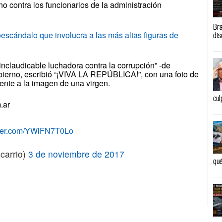
rno contra los funcionarios de la administración
Bra
cándalo que involucra a las más altas figuras de
dis
“inclaudicable luchadora contra la corrupción” -de
bierno, escribió “¡VIVA LA REPÚBLICA!”, con una foto de
ente a la imagen de una virgen.
cul
.ar
itter.com/YWlFN7T0Lo
acarrio)
3 de noviembre de 2017
qué