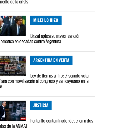
medio de la crisis
MILEI LO HIZO
Brasil aplica su mayor sanción
lomática en décadas contra Argentina
ARGENTINA EN VENTA
Ley de tierras al filo: el senado vota
ana con movilización al congreso y san cayetano en la
le
JUSTICIA
Fentanilo contaminado: detienen a dos
efas de la ANMAT