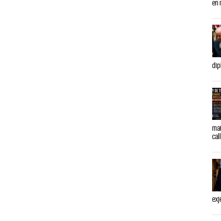
en 
dip
mañ
cal
exj