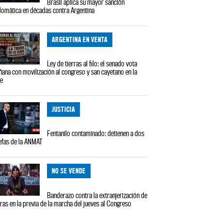
Brasil aplica su mayor sanción
lomática en décadas contra Argentina
ARGENTINA EN VENTA
Ley de tierras al filo: el senado vota
ana con movilización al congreso y san cayetano en la
le
JUSTICIA
Fentanilo contaminado: detienen a dos
efas de la ANMAT
NO SE VENDE
Banderazo contra la extranjerización de
rras en la previa de la marcha del jueves al Congreso