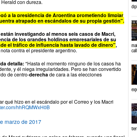
i Herald con dureza.
dip
legó a la presidencia de Argentina prometiendo limpiar
cuentra atrapado en escándalos de su propia gestión".
s están investigando al menos seis casos de Macri,
ncia de los grandes holdings empresariales de su
e el tráfico de influencia hasta lavado de dinero"
,
mañ
 nota contra el presidente argentino.
cal
da detalla:
"Hasta el momento ninguno de los casos ha
dente, y él niega irregularidades. Pero se han convertido
ido de centro-
derecha
de cara a las elecciones
exj
r qué hizo en el escándalo por el Correo y los Macri
itter.com/hhRQMWxH0B
de marzo de 2017
tie