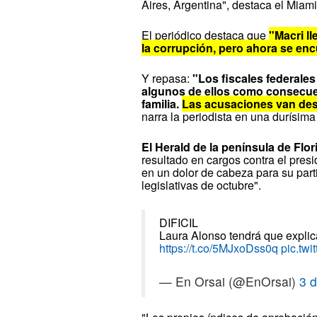
Aires, Argentina", destaca el Miam
El periódico destaca que
"Macri l
la corrupción, pero ahora se en
Y repasa:
"Los fiscales federale
algunos de ellos como consecue
familia.
Las acusaciones van desd
narra la periodista en una durísima
El Herald de la península de Flori
resultado en cargos contra el presi
en un dolor de cabeza para su part
legislativas de octubre".
DIFICIL
Laura Alonso tendrá que explica
https://t.co/5MJxoDss0q
pic.tw
— En Orsai (@EnOrsai)
3 