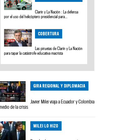
Clarín y La Nación : La defensa
por el uso del helicóptero presidencial para...
COBERTURA
Las piruetas de Clarín y La Nación
para tapar la catástrofe educativa macrista
GIRA REGIONAL Y DIPLOMACIA
Javier Milei viaja a Ecuador y Colombia
medio de la crisis
MILEI LO HIZO