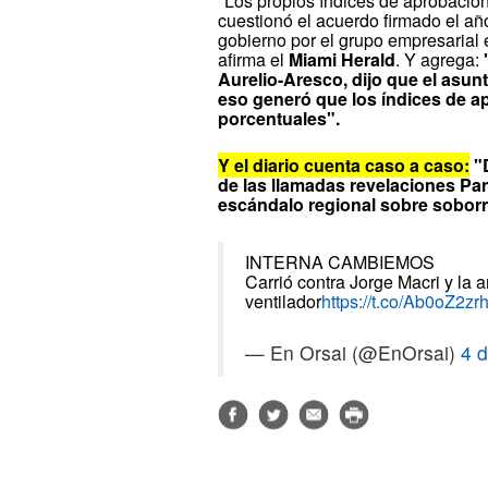
"Los propios índices de aprobación
cuestionó el acuerdo firmado el a
gobierno por el grupo empresarial 
afirma el
Miami Herald
. Y agrega:
Aurelio-Aresco, dijo que el asun
eso generó que los índices de ap
porcentuales".
Y el diario cuenta caso a caso:
"
de las llamadas revelaciones Pa
escándalo regional sobre soborn
INTERNA CAMBIEMOS
Carrió contra Jorge Macri y la
ventilador
https://t.co/Ab0oZ2z
— En Orsai (@EnOrsai)
4 