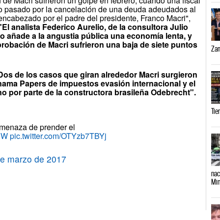
 de Macri sufrieron un golpe en febrero, cuando una fiscal
ño pasado por la cancelación de una deuda adeudados al
encabezado por el padre del presidente, Franco Macri",
"El analista Federico Aurelio, de la consultora Julio
to añade a la angustia pública una economía lenta, y
robación de Macri sufrieron una baja de siete puntos
Zam
Dos de los casos que giran alrededor Macri surgieron
nama Papers de impuestos evasión internacional y el
o por parte de la constructora brasileña Odebrecht".
Tie
 amenaza de prender el
rhW
pic.twitter.com/OTYzb7TBYj
de marzo de 2017
nac
Min