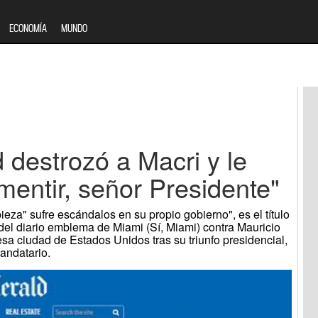
ECONOMÍA
MUNDO
 destrozó a Macri y le
 mentir, señor Presidente"
pieza" sufre escándalos en su propio gobierno", es el título
 del diario emblema de Miami (Sí, Miami) contra Mauricio
sa ciudad de Estados Unidos tras su triunfo presidencial,
andatario.