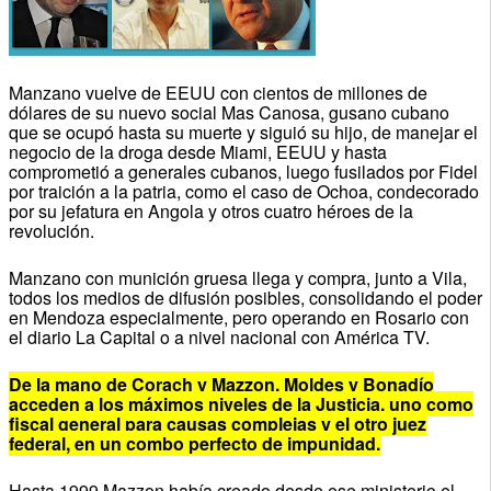
Manzano vuelve de EEUU con cientos de millones de
dólares de su nuevo social Mas Canosa, gusano cubano
que se ocupó hasta su muerte y siguió su hijo, de manejar el
negocio de la droga desde Miami, EEUU y hasta
comprometió a generales cubanos, luego fusilados por Fidel
por traición a la patria, como el caso de Ochoa, condecorado
por su jefatura en Angola y otros cuatro héroes de la
revolución.
Manzano con munición gruesa llega y compra, junto a Vila,
todos los medios de difusión posibles, consolidando el poder
en Mendoza especialmente, pero operando en Rosario con
el diario La Capital o a nivel nacional con América TV.
De la mano de Corach y Mazzon, Moldes y Bonadío
acceden a los máximos niveles de la Justicia, uno como
fiscal general para causas complejas y el otro juez
federal, en un combo perfecto de impunidad.
Hasta 1999 Mazzon había creado desde ese ministerio el