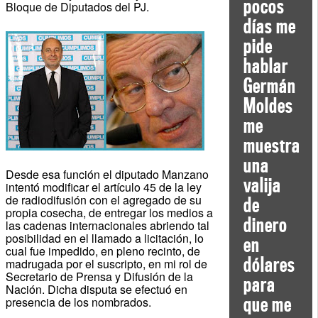
pocos
Bloque de Diputados del PJ.
días me
pide
hablar
Germán
Moldes
me
muestra
una
Desde esa función el diputado Manzano
valija
intentó modificar el artículo 45 de la ley
de radiodifusión con el agregado de su
de
propia cosecha, de entregar los medios a
dinero
las cadenas internacionales abriendo tal
posibilidad en el llamado a licitación, lo
en
cual fue impedido, en pleno recinto, de
dólares
madrugada por el suscripto, en mi rol de
Secretario de Prensa y Difusión de la
para
Nación. Dicha disputa se efectuó en
que me
presencia de los nombrados.