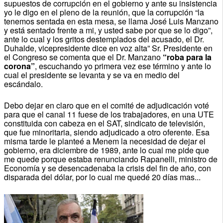
supuestos de corrupción en el gobierno y ante su insistencia
yo le digo en el pleno de la reunión, que la corrupción “la
tenemos sentada en esta mesa, se llama José Luis Manzano
y está sentado frente a mi, y usted sabe por que se lo digo”,
ante lo cual y los gritos destemplados del acusado, el Dr.
Duhalde, vicepresidente dice en voz alta” Sr. Presidente en
el Congreso se comenta que el Dr. Manzano
“roba para la
corona”
, escuchando yo primera vez ese término y ante lo
cual el presidente se levanta y se va en medio del
escándalo.
Debo dejar en claro que en el comité de adjudicación voté
para que el canal 11 fuese de los trabajadores, en una UTE
constituida con cabeza en el SAT, sindicato de televisión,
que fue minoritaria, siendo adjudicado a otro oferente. Esa
misma tarde le planteé a Menem la necesidad de dejar el
gobierno, era diciembre de 1989, ante lo cual me pide que
me quede porque estaba renunciando Rapanelli, ministro de
Economía y se desencadenaba la crisis del fin de año, con
disparada del dólar, por lo cual me quedé 20 días mas...