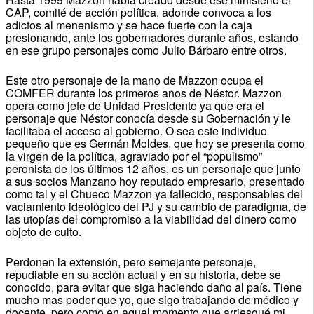
CAP, comité de acción política, adonde convoca a los
adictos al menenismo y se hace fuerte con la caja
presionando, ante los gobernadores durante años, estando
en ese grupo personajes como Julio Bárbaro entre otros.
Este otro personaje de la mano de Mazzon ocupa el
COMFER durante los primeros años de Néstor. Mazzon
opera como jefe de Unidad Presidente ya que era el
personaje que Néstor conocía desde su Gobernación y le
facilitaba el acceso al gobierno. O sea este individuo
pequeño que es Germán Moldes, que hoy se presenta como
la virgen de la política, agraviado por el “populismo”
peronista de los últimos 12 años, es un personaje que junto
a sus socios Manzano hoy reputado empresario, presentado
como tal y el Chueco Mazzon ya fallecido, responsables del
vaciamiento ideológico del PJ y su cambio de paradigma, de
las utopías del compromiso a la viabilidad del dinero como
objeto de culto.
Perdonen la extensión, pero semejante personaje,
repudiable en su acción actual y en su historia, debe se
conocido, para evitar que siga haciendo daño al país. Tiene
mucho mas poder que yo, que sigo trabajando de médico y
docente, pero como en aquel momento que arriesgué mi