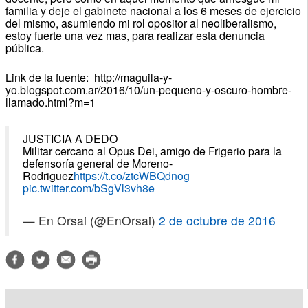
familia y deje el gabinete nacional a los 6 meses de ejercicio
del mismo, asumiendo mi rol opositor al neoliberalismo,
estoy fuerte una vez mas, para realizar esta denuncia
pública.
Link de la fuente: http://maguila-y-
yo.blogspot.com.ar/2016/10/un-pequeno-y-oscuro-hombre-
llamado.html?m=1
JUSTICIA A DEDO
Militar cercano al Opus Dei, amigo de Frigerio para la
defensoría general de Moreno-
Rodriguez
https://t.co/ztcWBQdnog
pic.twitter.com/bSgVl3vh8e
— En Orsai (@EnOrsai)
2 de octubre de 2016