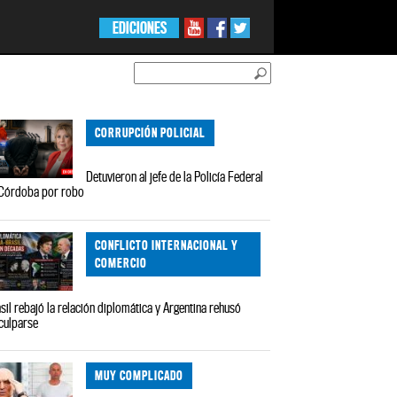
EDICIONES
CORRUPCIÓN POLICIAL
Detuvieron al jefe de la Policía Federal
Córdoba por robo
CONFLICTO INTERNACIONAL Y
COMERCIO
sil rebajó la relación diplomática y Argentina rehusó
culparse
MUY COMPLICADO