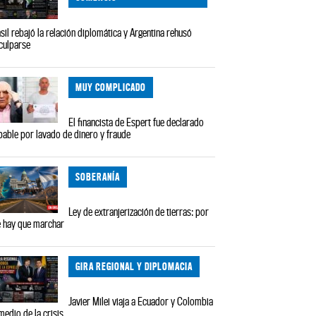
sil rebajó la relación diplomática y Argentina rehusó
culparse
MUY COMPLICADO
El financista de Espert fue declarado
pable por lavado de dinero y fraude
SOBERANÍA
Ley de extranjerización de tierras: por
 hay que marchar
GIRA REGIONAL Y DIPLOMACIA
Javier Milei viaja a Ecuador y Colombia
medio de la crisis