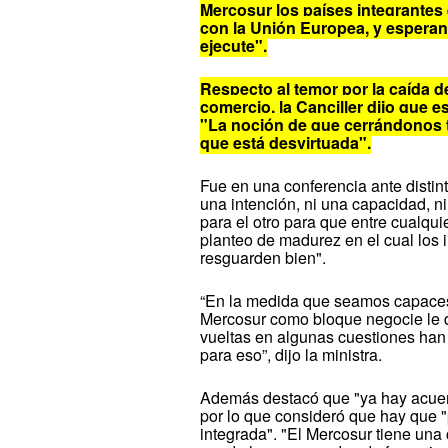
Mercosur los países integrantes
con
la Unión Europea
, y esperan
ejecute".
Respecto al temor por la caída de
comercio,
la Canciller
dijo que es
"La noción de que cerrándonos 
que está desvirtuada".
Fue en una conferencia ante distint
una intención, ni una capacidad, n
para el otro para que entre cualqu
planteo de madurez en el cual los 
resguarden bien".
“En la medida que seamos capaces
Mercosur como bloque negocie le d
vueltas en algunas cuestiones ha
para eso”, dijo la ministra.
Además destacó que "ya hay acuer
por lo que consideró que hay que 
integrada". "El Mercosur tiene un