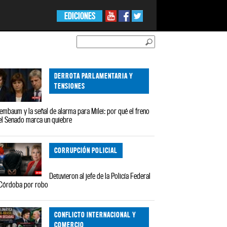
EDICIONES
DERROTA PARLAMENTARIA Y
TENSIONES
embaum y la señal de alarma para Milei: por qué el freno
el Senado marca un quiebre
CORRUPCIÓN POLICIAL
Detuvieron al jefe de la Policía Federal
Córdoba por robo
CONFLICTO INTERNACIONAL Y
COMERCIO