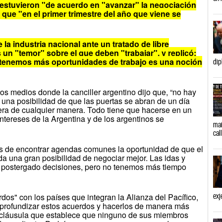
 estuvieron "de acuerdo en "avanzar" la negociación
 que "en el primer trimestre del año que viene se
 la industria nacional ante un tratado de libre
 un "temor" sobre el que deben "trabajar", y replicó:
tenemos más oportunidades de trabajo es una noción
dip
os medios donde la canciller argentino dijo que, “no hay
i una posibilidad de que las puertas se abran de un día
iera de cualquier manera. Todo tiene que hacerse en un
intereses de
la Argentina
y de los argentinos se
mañ
cal
 de encontrar agendas comunes la oportunidad de que el
a una gran posibilidad de negociar mejor. Las idas y
n postergado decisiones, pero no tenemos más tiempo
dos" con los países que integran
la Alianza
del Pacífico,
exj
"profundizar estos acuerdos y hacerlos de manera más
a cláusula que establece que ninguno de sus miembros