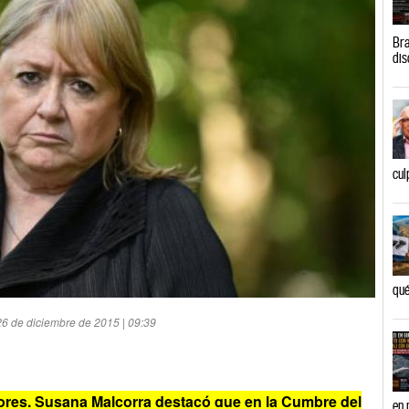
Bra
dis
cul
qué
26 de diciembre de 2015 | 09:39
iores, Susana Malcorra destacó que en
la Cumbre
del
en 