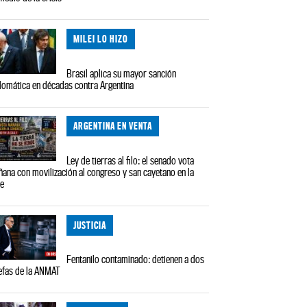
MILEI LO HIZO
Brasil aplica su mayor sanción
lomática en décadas contra Argentina
ARGENTINA EN VENTA
Ley de tierras al filo: el senado vota
ana con movilización al congreso y san cayetano en la
le
JUSTICIA
Fentanilo contaminado: detienen a dos
efas de la ANMAT