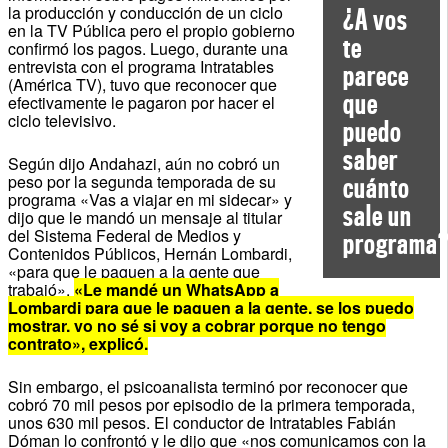
la producción y conducción de un ciclo
¿A vos
en la TV Pública pero el propio gobierno
te
confirmó los pagos. Luego, durante una
entrevista con el programa Intratables
parece
(América TV), tuvo que reconocer que
que
efectivamente le pagaron por hacer el
ciclo televisivo.
puedo
saber
Según dijo Andahazi, aún no cobró un
peso por la segunda temporada de su
cuánto
programa «Vas a viajar en mi sidecar» y
sale un
dijo que le mandó un mensaje al titular
del Sistema Federal de Medios y
programa
Contenidos Públicos, Hernán Lombardi,
«para que le paguen a la gente que
trabajó».
«Le mandé un WhatsApp a
Lombardi para que le paguen a la gente, se los puedo
mostrar, yo no sé si voy a cobrar porque no tengo
contrato», explicó.
Sin embargo, el psicoanalista terminó por reconocer que
cobró 70 mil pesos por episodio de la primera temporada,
unos 630 mil pesos. El conductor de Intratables Fabián
Dóman lo confrontó y le dijo que «nos comunicamos con la