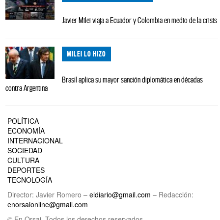
Javier Milei viaja a Ecuador y Colombia en medio de la crisis
MILEI LO HIZO
Brasil aplica su mayor sanción diplomática en décadas
contra Argentina
POLÍTICA
ECONOMÍA
INTERNACIONAL
SOCIEDAD
CULTURA
DEPORTES
TECNOLOGÍA
Director: Javier Romero –
eldiario@gmail.com
– Redacción:
enorsaionline@gmail.com
© En Orsai. Todos los derechos reservados.