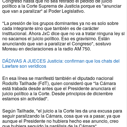
Congreso hasta que no sea retirado el pedido de juicio
político a la Corte Suprema de Justicia porque es "anunciar
que van a paralizar" al Poder Legislativo.
"La presión de los grupos dominantes ya no es solo sobre
cada integrante sino que también es de carácter
institucional. Ahora JxC dice que no va a tratar ninguna ley si
no sacamos el juicio político. Eso es gravísimo. Están
anunciando que van a paralizar el Congreso", sostuvo
Moreau en declaraciones a la radio AM 750.
DÁDIVAS A JUECES Justicia: confirman que los chats del
Lawfare son verídicos
En esa línea se manifestó también el diputado nacional
Rodolfo Tailhade (FdT), quien consideró que "la Cámara
está trabada desde antes que el Presidente anunciara el
juicio político a la Corte. Desde principios de diciembre
estamos sin actividad".
Según Tailhade, "el juicio a la Corte les da una excusa para
seguir paralizando la Cámara, cosa que va a pasar, ya que
aunque el Presidente no hubiera hecho ese anuncio, creo
que hubiera seguido la parálisis de la Cámara".