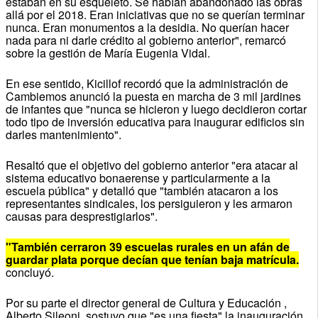
estaban en su esqueleto. Se habían abandonado las obras
allá por el 2018. Eran iniciativas que no se querían terminar
nunca. Eran monumentos a la desidia. No querían hacer
nada para ni darle crédito al gobierno anterior", remarcó
sobre la gestión de María Eugenia Vidal.
En ese sentido, Kicillof recordó que la administración de
Cambiemos anunció la puesta en marcha de 3 mil jardines
de infantes que "nunca se hicieron y luego decidieron cortar
todo tipo de inversión educativa para inaugurar edificios sin
darles mantenimiento".
Resaltó que el objetivo del gobierno anterior "era atacar al
sistema educativo bonaerense y particularmente a la
escuela pública" y detalló que "también atacaron a los
representantes sindicales, los persiguieron y les armaron
causas para desprestigiarlos".
"También cerraron 39 escuelas rurales en un afán de
guardar plata porque decían que tenían baja matrícula.
concluyó.
Por su parte el director general de Cultura y Educación ,
Alberto Sileoni, sostuvo que "es una fiesta" la inauguración