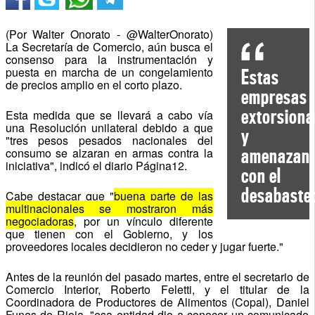
(Por Walter Onorato - @WalterOnorato)
La Secretaría de Comercio, aún busca el
consenso para la instrumentación y
puesta en marcha de un congelamiento
Estas
de precios amplio en el corto plazo.
empresas
extorsion
Esta medida que se llevará a cabo vía
una Resolución unilateral debido a que
y
"tres pesos pesados nacionales del
amenazan
consumo se alzaran en armas contra la
iniciativa", indicó el diario Página12.
con el
desabaste
Cabe destacar que "
buena parte de las
multinacionales se mostraron más
negociadoras
, por un vínculo diferente
que tienen con el Gobierno, y los
proveedores locales decidieron no ceder y jugar fuerte."
Antes de la reunión del pasado martes, entre el secretario de
Comercio Interior, Roberto Feletti, y el titular de la
Coordinadora de Productores de Alimentos (Copal), Daniel
Funes de Rioja, "esa entidad dio a conocer un comunicado