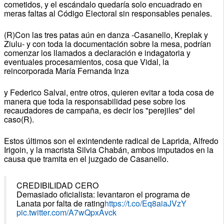
cometidos, y el escándalo quedaría solo encuadrado en
meras faltas al Código Electoral sin responsables penales.
(R)Con las tres patas aún en danza -Casanello, Kreplak y
Ziulu- y con toda la documentación sobre la mesa, podrían
comenzar los llamados a declaración e indagatoria y
eventuales procesamientos, cosa que Vidal, la
reincorporada María Fernanda Inza
y Federico Salvai, entre otros, quieren evitar a toda cosa de
manera que toda la responsabilidad pese sobre los
recaudadores de campaña, es decir los "perejiles" del
caso(R).
Estos últimos son el exintendente radical de Laprida, Alfredo
Irigoin, y la macrista Silvia Chabán, ambos imputados en la
causa que tramita en el juzgado de Casanello.
CREDIBILIDAD CERO
Demasiado oficialista: levantaron el programa de
Lanata por falta de rating
https://t.co/Eq8aiaJVzY
pic.twitter.com/A7wQpxAvck