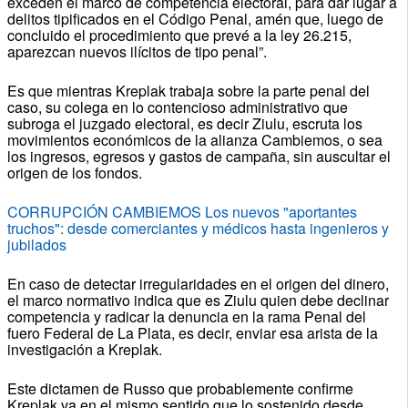
exceden el marco de competencia electoral, para dar lugar a
delitos tipificados en el Código Penal, amén que, luego de
concluido el procedimiento que prevé a la ley 26.215,
aparezcan nuevos ilícitos de tipo penal”.
Es que mientras Kreplak trabaja sobre la parte penal del
caso, su colega en lo contencioso administrativo que
subroga el juzgado electoral, es decir Ziulu, escruta los
movimientos económicos de la alianza Cambiemos, o sea
los ingresos, egresos y gastos de campaña, sin auscultar el
origen de los fondos.
CORRUPCIÓN CAMBIEMOS Los nuevos "aportantes
truchos": desde comerciantes y médicos hasta ingenieros y
jubilados
En caso de detectar irregularidades en el origen del dinero,
el marco normativo indica que es Ziulu quien debe declinar
competencia y radicar la denuncia en la rama Penal del
fuero Federal de La Plata, es decir, enviar esa arista de la
investigación a Kreplak.
Este dictamen de Russo que probablemente confirme
Kreplak va en el mismo sentido que lo sostenido desde