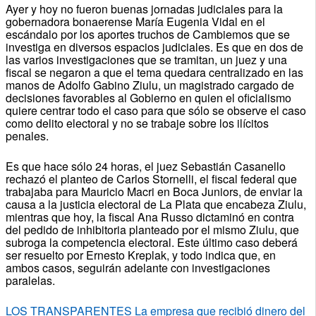
Ayer y hoy no fueron buenas jornadas judiciales para la
gobernadora bonaerense María Eugenia Vidal en el
escándalo por los aportes truchos de Cambiemos que se
investiga en diversos espacios judiciales. Es que en dos de
las varios investigaciones que se tramitan, un juez y una
fiscal se negaron a que el tema quedara centralizado en las
manos de Adolfo Gabino Ziulu, un magistrado cargado de
decisiones favorables al Gobierno en quien el oficialismo
quiere centrar todo el caso para que sólo se observe el caso
como delito electoral y no se trabaje sobre los ilícitos
penales.
Es que hace sólo 24 horas, el juez Sebastián Casanello
rechazó el planteo de Carlos Stornelli, el fiscal federal que
trabajaba para Mauricio Macri en Boca Juniors, de enviar la
causa a la justicia electoral de La Plata que encabeza Ziulu,
mientras que hoy, la fiscal Ana Russo dictaminó en contra
del pedido de inhibitoria planteado por el mismo Ziulu, que
subroga la competencia electoral. Este último caso deberá
ser resuelto por Ernesto Kreplak, y todo indica que, en
ambos casos, seguirán adelante con investigaciones
paralelas.
LOS TRANSPARENTES La empresa que recibió dinero del