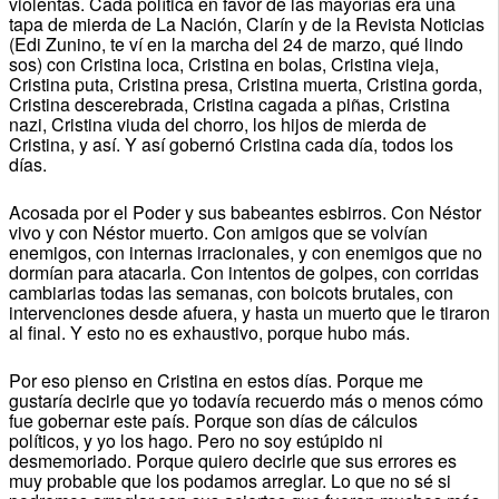
violentas. Cada política en favor de las mayorías era una
tapa de mierda de La Nación, Clarín y de la Revista Noticias
(Edi Zunino, te ví en la marcha del 24 de marzo, qué lindo
sos) con Cristina loca, Cristina en bolas, Cristina vieja,
Cristina puta, Cristina presa, Cristina muerta, Cristina gorda,
Cristina descerebrada, Cristina cagada a piñas, Cristina
nazi, Cristina viuda del chorro, los hijos de mierda de
Cristina, y así. Y así gobernó Cristina cada día, todos los
días.
Acosada por el Poder y sus babeantes esbirros. Con Néstor
vivo y con Néstor muerto. Con amigos que se volvían
enemigos, con internas irracionales, y con enemigos que no
dormían para atacarla. Con intentos de golpes, con corridas
cambiarias todas las semanas, con boicots brutales, con
intervenciones desde afuera, y hasta un muerto que le tiraron
al final. Y esto no es exhaustivo, porque hubo más.
Por eso pienso en Cristina en estos días. Porque me
gustaría decirle que yo todavía recuerdo más o menos cómo
fue gobernar este país. Porque son días de cálculos
políticos, y yo los hago. Pero no soy estúpido ni
desmemoriado. Porque quiero decirle que sus errores es
muy probable que los podamos arreglar. Lo que no sé si