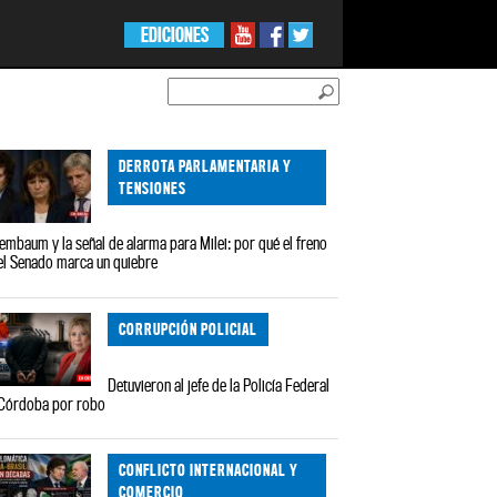
EDICIONES
DERROTA PARLAMENTARIA Y
TENSIONES
embaum y la señal de alarma para Milei: por qué el freno
el Senado marca un quiebre
CORRUPCIÓN POLICIAL
Detuvieron al jefe de la Policía Federal
Córdoba por robo
CONFLICTO INTERNACIONAL Y
COMERCIO