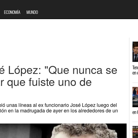
ECONOMÍA
MUNDO
é López: "Que nunca se
Ten
en 
r que fuiste uno de
bió unas líneas al ex funcionario José López luego del
ión en la madrugada de ayer en los alrededores de un
en 