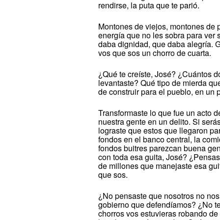
rendirse, la puta que te parió.
Montones de viejos, montones de 
energía que no les sobra para ver 
daba dignidad, que daba alegría. G
vos que sos un chorro de cuarta.
¿Qué te creíste, José? ¿Cuántos d
levantaste? Qué tipo de mierda que s
de construir para el pueblo, en un p
Transformaste lo que fue un acto de
nuestra gente en un delito. Si serás
lograste que estos que llegaron par
fondos en el banco central, la comi
fondos buitres parezcan buena gen
con toda esa guita, José? ¿Pensas
de millones que manejaste esa guit
que sos.
¿No pensaste que nosotros no nos
gobierno que defendíamos? ¿No te
chorros vos estuvieras robando de 