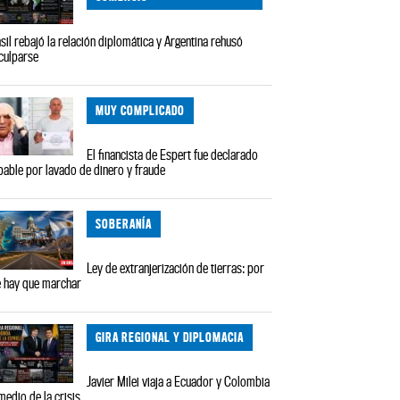
sil rebajó la relación diplomática y Argentina rehusó
culparse
MUY COMPLICADO
El financista de Espert fue declarado
pable por lavado de dinero y fraude
SOBERANÍA
Ley de extranjerización de tierras: por
 hay que marchar
GIRA REGIONAL Y DIPLOMACIA
Javier Milei viaja a Ecuador y Colombia
medio de la crisis