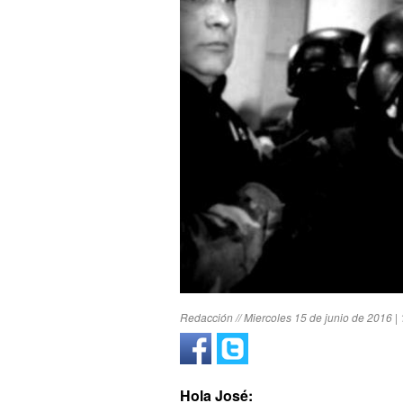
Redacción // Miercoles 15 de junio de 2016 |
Hola José: