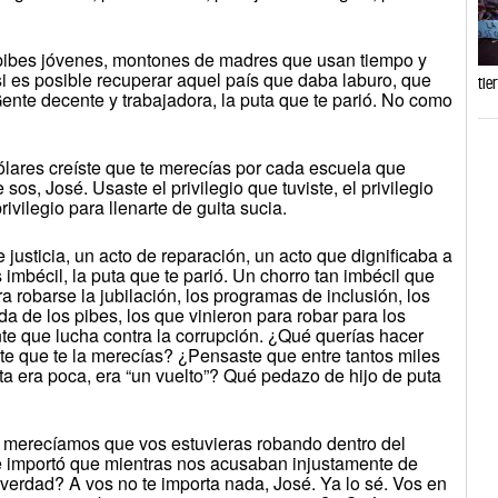
pibes jóvenes, montones de madres que usan tiempo y
si es posible recuperar aquel país que daba laburo, que
tie
ente decente y trabajadora, la puta que te parió. No como
ólares creíste que te merecías por cada escuela que
os, José. Usaste el privilegio que tuviste, el privilegio
rivilegio para llenarte de guita sucia.
 justicia, un acto de reparación, un acto que dignificaba a
 imbécil, la puta que te parió. Un chorro tan imbécil que
a robarse la jubilación, los programas de inclusión, los
da de los pibes, los que vinieron para robar para los
te que lucha contra la corrupción. ¿Qué querías hacer
te que te la merecías? ¿Pensaste que entre tantos miles
a era poca, era “un vuelto”? Qué pedazo de hijo de puta
 merecíamos que vos estuvieras robando dentro del
 importó que mientras nos acusaban injustamente de
verdad? A vos no te importa nada, José. Ya lo sé. Vos en