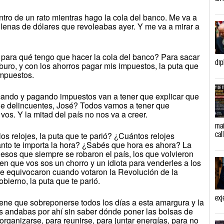
tro de un rato mientras hago la cola del banco. Me va a
 llenas de dólares que revoleabas ayer. Y me va a mirar a
 para qué tengo que hacer la cola del banco? Para sacar
dip
buro, y con los ahorros pagar mis impuestos, la puta que
impuestos.
ando y pagando impuestos van a tener que explicar que
de delincuentes, José? Todos vamos a tener que
r vos. Y la mitad del país no nos va a creer.
mañ
cal
os relojes, la puta que te parió? ¿Cuántos relojes
nto te importa la hora? ¿Sabés que hora es ahora? La
 esos que siempre se robaron el país, los que volvieron
n que vos sos un chorro y un idiota para venderles a los
se equivocaron cuando votaron la Revolución de la
bierno, la puta que te parió.
exj
ene que sobreponerse todos los días a esta amargura y la
s andabas por ahí sin saber dónde poner las bolsas de
organizarse, para reunirse, para juntar energías, para no