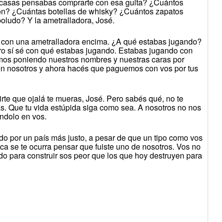
 casas pensabas comprarte con esa guita? ¿Cuántos
ión? ¿Cuántas botellas de whisky? ¿Cuántos zapatos
boludo? Y la ametralladora, José.
 con una ametralladora encima. ¿A qué estabas jugando?
o sí sé con qué estabas jugando. Estabas jugando con
os poniendo nuestros nombres y nuestras caras por
con nosotros y ahora hacés que paguemos con vos por tus
te que ojalá te mueras, José. Pero sabés qué, no te
. Que tu vida estúpida siga como sea. A nosotros no nos
ndolo en vos.
do por un país más justo, a pesar de que un tipo como vos
a se te ocurra pensar que fuiste uno de nosotros. Vos no
o para construir sos peor que los que hoy destruyen para