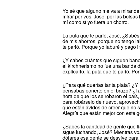
Yo sé que alguno me va a mirar den
mirar por vos, José, por las bolsas
mí como si yo fuera un chorro.
La puta que te parió, José. ¿Sabés
de mis ahorros, porque no tengo la
te parió. Porque yo laburé y pago 
¿Y sabés cuántos que siguen banc
el kirchnerismo no fue una banda 
explicarlo, la puta que te parió. Po
¿Para qué querías tanta plata? ¿Y l
pensabas ponerte en el brazo? ¿Ta
hora de que los se robaron el país,
para robárselo de nuevo, aproveche
que están ávidos de creer que no 
Alegría que están mejor con este go
¿Sabés la cantidad de gente que ti
sigue luchando, José? Mientras vo
dólares esa gente se desvive para 