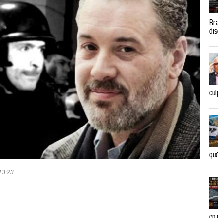
Bra
dis
cul
qué
 13:23
en 