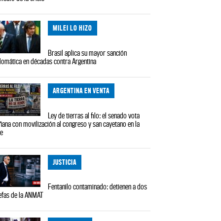
MILEI LO HIZO
Brasil aplica su mayor sanción
lomática en décadas contra Argentina
ARGENTINA EN VENTA
Ley de tierras al filo: el senado vota
ana con movilización al congreso y san cayetano en la
le
JUSTICIA
Fentanilo contaminado: detienen a dos
efas de la ANMAT