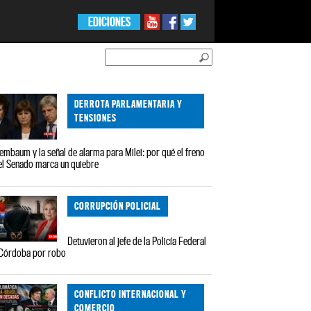
EDICIONES
DERROTA PARLAMENTARIA Y
TENSIONES
embaum y la señal de alarma para Milei: por qué el freno
el Senado marca un quiebre
CORRUPCIÓN POLICIAL
Detuvieron al jefe de la Policía Federal
Córdoba por robo
CONFLICTO INTERNACIONAL Y
COMERCIO