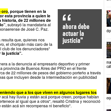
 oro
, porque tienen en la
or esta provincia a quien le
 historia, de 22 millones de
do”
, subrayó la mandataria al
ahora debe
 bonaerense de José C. Paz.
dip
actuar la
justicia"
 resulta que, quienes nos
ro, el choripán más caro de la
del club de los denunciadores"
la justicia".
mañ
anera a la denuncia al empresario deportivo y primer
cal
la provincia de Buenos Aires del PRO en el frente
a de 22 millones de pesos del gobierno porteño a través
reas que incluyen desde la intermediación en publicidad
teniendo que a los que viven en algunos lugares los
 acá hay lluvia y están acá porque creen, porque habían
exj
rtenece al igual que a otros", resaltó Cristina y reconoció
e están acá sin recompensa ni beneficio".