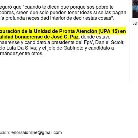
seguró que "cuando te dicen que porque sos pobre te
pobres, creen que solo pueden tener ideas si se las pagan
ía profunda necesidad interior de decir estas cosas".
tie
nauguración de la Unidad de Pronta Atención (UPA 15) en
calidad bonaerense de José C. Paz
, donde estuvo
erense y candidato a presidente del FpV, Daniel Scioli;
cio Lula Da Silva; y el jefe de Gabinete y candidato a
nández,entre otros.
ción:
enorsaionline@gmail.com