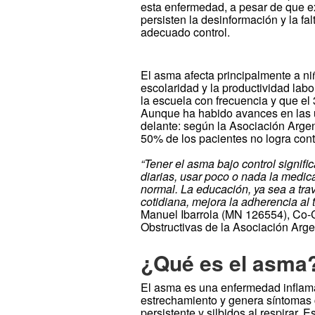
esta enfermedad, a pesar de que exi
persisten la desinformación y la fa
adecuado control.
El asma afecta principalmente a n
escolaridad y la productividad labo
la escuela con frecuencia y que el
Aunque ha habido avances en las 
delante: según la Asociación Arge
50% de los pacientes no logra con
“Tener el asma bajo control signifi
diarias, usar poco o nada la medic
normal. La educación, ya sea a tra
cotidiana, mejora la adherencia al 
Manuel Ibarrola (MN 126554), Co-
Obstructivas de la Asociación Arge
¿Qué es el asma
El asma es una enfermedad inflama
estrechamiento y genera síntomas c
persistente y silbidos al respirar.