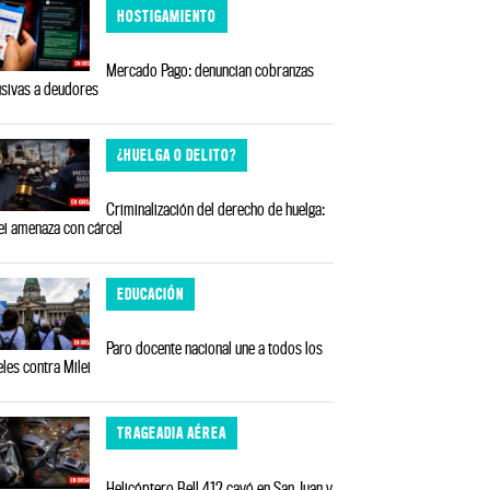
HOSTIGAMIENTO
Mercado Pago: denuncian cobranzas
sivas a deudores
¿HUELGA O DELITO?
Criminalización del derecho de huelga:
ei amenaza con cárcel
EDUCACIÓN
Paro docente nacional une a todos los
eles contra Milei
TRAGEADIA AÉREA
Helicóptero Bell 412 cayó en San Juan y