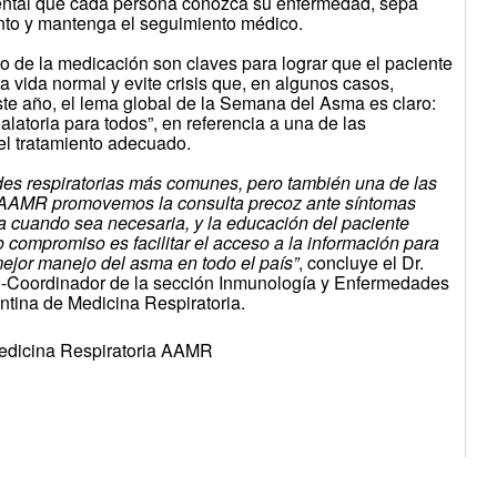
mental que cada persona conozca su enfermedad, sepa
nto y mantenga el seguimiento médico.
cto de la medicación son claves para lograr que el paciente
a vida normal y evite crisis que, en algunos casos,
te año, el lema global de la Semana del Asma es claro:
latoria para todos”, en referencia a una de las
 el tratamiento adecuado.
es respiratorias más comunes, pero también una de las
 AAMR promovemos la consulta precoz ante síntomas
una cuando sea necesaria, y la educación del paciente
 compromiso es facilitar el acceso a la información para
 mejor manejo del asma en todo el país”
, concluye el Dr.
o-Coordinador de la sección Inmunología y Enfermedades
ntina de Medicina Respiratoria.
edicina Respiratoria AAMR