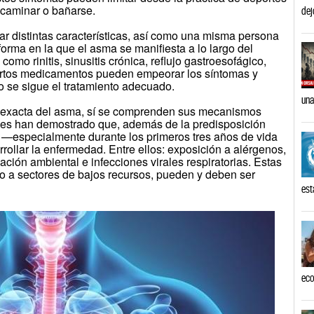
 caminar o bañarse.
dej
r distintas características, así como una misma persona
orma en la que el asma se manifiesta a lo largo del
omo rinitis, sinusitis crónica, reflujo gastroesofágico,
ertos medicamentos pueden empeorar los síntomas y
do se sigue el tratamiento adecuado.
una
a exacta del asma, sí se comprenden sus mecanismos
ales han demostrado que, además de la predisposición
s —especialmente durante los primeros tres años de vida
ollar la enfermedad. Entre ellos: exposición a alérgenos,
ación ambiental e infecciones virales respiratorias. Estas
o a sectores de bajos recursos, pueden y deben ser
est
eco