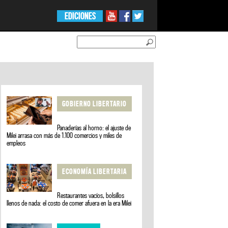
EDICIONES
GOBIERNO LIBERTARIO
Panaderías al horno: el ajuste de
Milei arrasa con más de 1.100 comercios y miles de
empleos
ECONOMÍA LIBERTARIA
Restaurantes vacíos, bolsillos
llenos de nada: el costo de comer afuera en la era Milei