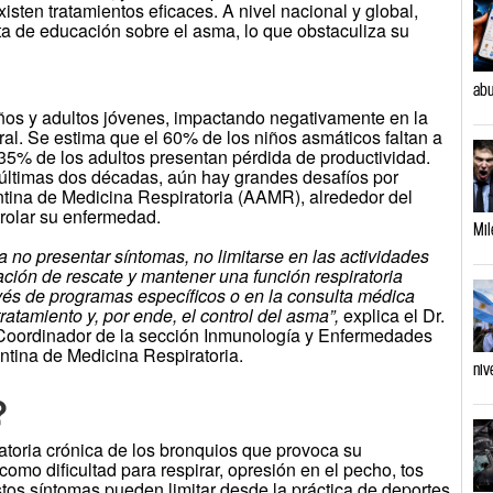
sten tratamientos eficaces. A nivel nacional y global,
lta de educación sobre el asma, lo que obstaculiza su
abu
iños y adultos jóvenes, impactando negativamente en la
ral. Se estima que el 60% de los niños asmáticos faltan a
 35% de los adultos presentan pérdida de productividad.
últimas dos décadas, aún hay grandes desafíos por
ntina de Medicina Respiratoria (AAMR), alrededor del
trolar su enfermedad.
Mil
ca no presentar síntomas, no limitarse en las actividades
ación de rescate y mantener una función respiratoria
vés de programas específicos o en la consulta médica
tratamiento y, por ende, el control del asma”,
explica el Dr.
Coordinador de la sección Inmunología y Enfermedades
ntina de Medicina Respiratoria.
niv
?
toria crónica de los bronquios que provoca su
omo dificultad para respirar, opresión en el pecho, tos
 Estos síntomas pueden limitar desde la práctica de deportes