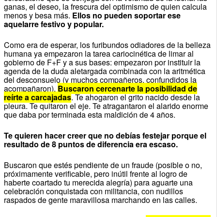
ganas, el deseo, la frescura del optimismo de quien calcula
menos y besa más.
Ellos no pueden soportar ese
aquelarre festivo y popular.
Como era de esperar, los furibundos odiadores de la belleza
humana ya empezaron la tarea cariocinética de limar al
gobierno de F+F y a sus bases: empezaron por instituir la
agenda de la duda aletargada combinada con la aritmética
del desconsuelo (y muchos compañeros, confundidos la
acompañaron).
Buscaron cercenarte la posibilidad de
reírte a carcajadas
. Te ahogaron el grito nacido desde la
pleura. Te quitaron el eje. Te atragantaron el alarido enorme
que daba por terminada esta maldición de 4 años.
Te quieren hacer creer que no debías festejar porque el
resultado de 8 puntos de diferencia era escaso.
Buscaron que estés pendiente de un fraude (posible o no,
próximamente verificable, pero inútil frente al logro de
haberte coartado tu merecida alegría) para aguarte una
celebración conquistada con militancia, con nudillos
raspados de gente maravillosa marchando en las calles.