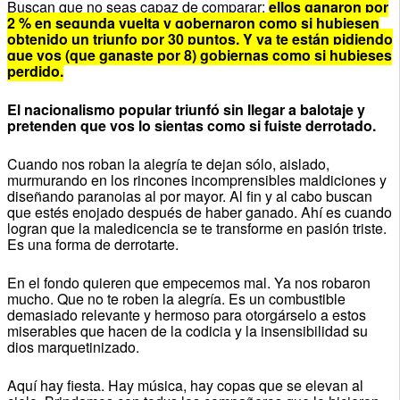
Buscan que no seas capaz de comparar:
ellos ganaron por
2 % en segunda vuelta y gobernaron como si hubiesen
obtenido un triunfo por 30 puntos. Y ya te están pidiendo
que vos (que ganaste por 8) gobiernas como si hubieses
perdido.
El nacionalismo popular triunfó sin llegar a balotaje y
pretenden que vos lo sientas como si fuiste derrotado.
Cuando nos roban la alegría te dejan sólo, aislado,
murmurando en los rincones incomprensibles maldiciones y
diseñando paranoias al por mayor. Al fin y al cabo buscan
que estés enojado después de haber ganado. Ahí es cuando
logran que la maledicencia se te transforme en pasión triste.
Es una forma de derrotarte.
En el fondo quieren que empecemos mal. Ya nos robaron
mucho. Que no te roben la alegría. Es un combustible
demasiado relevante y hermoso para otorgárselo a estos
miserables que hacen de la codicia y la insensibilidad su
dios marquetinizado.
Aquí hay fiesta. Hay música, hay copas que se elevan al