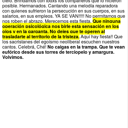
cielo. Brindamos con todxs los compañeros que lo hicieron
posible. Hermanados. Cantando una melodía reparadora
con quienes sufrieron la persecución en sus cuerpos, en sus
salarios, en sus empleos. YA SE VAN!!!!! No permitamos que
nos roben el abrazo. Merecemos esta fiesta.
Que ninguna
operación psicológica nos birle esta sensación en los
ojos y en la garganta. No dejes que te operen al
trasladarte al territorio de la tristeza.
Aquí hay fiesta!! Que
los sacristanes del egoísmo neoliberal escuchen nuestros
cantos. Celebrá, Ché!
No caigas en la trampa. Que te vean
eufórico desde sus torres de terciopelo y amargura.
Volvimos.