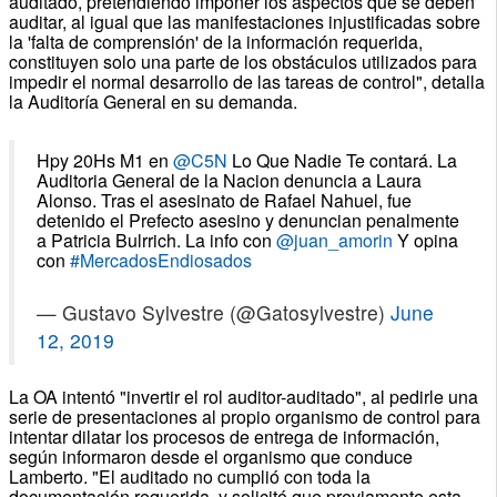
auditado, pretendiendo imponer los aspectos que se deben
auditar, al igual que las manifestaciones injustificadas sobre
la 'falta de comprensión' de la información requerida,
constituyen solo una parte de los obstáculos utilizados para
impedir el normal desarrollo de las tareas de control", detalla
la Auditoría General en su demanda.
Hpy 20Hs M1 en
@C5N
Lo Que Nadie Te contará. La
Auditoria General de la Nacion denuncia a Laura
Alonso. Tras el asesinato de Rafael Nahuel, fue
detenido el Prefecto asesino y denuncian penalmente
a Patricia Bulrrich. La info con
@juan_amorin
Y opina
con
#MercadosEndiosados
— Gustavo Sylvestre (@Gatosylvestre)
June
12, 2019
La OA intentó "invertir el rol auditor-auditado", al pedirle una
serie de presentaciones al propio organismo de control para
intentar dilatar los procesos de entrega de información,
según informaron desde el organismo que conduce
Lamberto. "El auditado no cumplió con toda la
documentación requerida, y solicitó que previamente esta