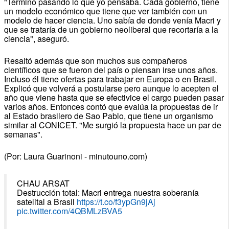
"Terminó pasando lo que yo pensaba. Cada gobierno, tiene
un modelo económico que tiene que ver también con un
modelo de hacer ciencia. Uno sabía de donde venía Macri y
que se trataría de un gobierno neoliberal que recortaría a la
ciencia", aseguró.
Resaltó además que son muchos sus compañeros
científicos que se fueron del país o piensan irse unos años.
Incluso él tiene ofertas para trabajar en Europa o en Brasil.
Explicó que volverá a postularse pero aunque lo acepten el
año que viene hasta que se efectivice el cargo pueden pasar
varios años. Entonces contó que evalúa la propuestas de ir
al Estado brasilero de Sao Pablo, que tiene un organismo
similar al CONICET. "Me surgió la propuesta hace un par de
semanas".
(Por: Laura Guarinoni - minutouno.com)
CHAU ARSAT
Destrucción total: Macri entrega nuestra soberanía
satelital a Brasil
https://t.co/f3ypGn9jAj
pic.twitter.com/4QBMLzBVA5