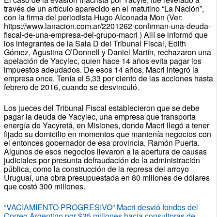
través de un artículo aparecido en el matutino “La Nación”,
con la firma del periodista Hugo Alconada Mon (Ver:
https://www.lanacion.com.ar/2201262-confirman-una-deuda-
fiscal-de-una-empresa-del-grupo-macri ) Allí se informó que
los integrantes de la Sala D del Tribunal Fiscal, Edith
Gómez, Agustina O’Donnell y Daniel Martín, rechazaron una
apelación de Yacylec, quien hace 14 años evita pagar los
impuestos adeudados. De esos 14 años, Macri integró la
empresa once. Tenía el 5,33 por ciento de las acciones hasta
febrero de 2016, cuando se desvinculó.
Los jueces del Tribunal Fiscal establecieron que se debe
pagar la deuda de Yacylec, una empresa que transporta
energía de Yacyretá, en Misiones, donde Macri llegó a tener
fijado su domicilio en momentos que mantenía negocios con
el entonces gobernador de esa provincia, Ramón Puerta.
Algunos de esos negocios llevaron a la apertura de causas
judiciales por presunta defraudación de la administración
pública, como la construcción de la represa del arroyo
Uruguaí, una obra presupuestada en 80 millones de dólares
que costó 300 millones.
“VACIAMIENTO PROGRESIVO” Macri desvió fondos del
Correo Argentino por $35 millones hacia consultoras de