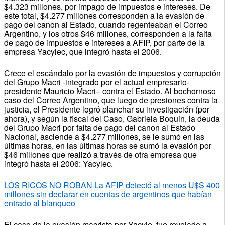
$4.323 millones, por impago de impuestos e intereses. De
este total, $4.277 millones corresponden a la evasión de
pago del canon al Estado, cuando regenteaban el Correo
Argentino, y los otros $46 millones, corresponden a la falta
de pago de impuestos e intereses a AFIP, por parte de la
empresa Yacylec, que integró hasta el 2006.
Crece el escándalo por la evasión de impuestos y corrupción
del Grupo Macri -integrado por el actual empresario-
presidente Mauricio Macri– contra el Estado. Al bochornoso
caso del Correo Argentino, que luego de presiones contra la
justicia, el Presidente logró planchar su investigación (por
ahora), y según la fiscal del Caso, Gabriela Boquin, la deuda
del Grupo Macri por falta de pago del canon al Estado
Nacional, asciende a $4.277 millones, se le sumó en las
últimas horas, en las últimas horas se sumó la evasión por
$46 millones que realizó a través de otra empresa que
integró hasta el 2006: Yacylec.
LOS RICOS NO ROBAN La AFIP detectó al menos U$S 400
millones sin declarar en cuentas de argentinos que habían
entrado al blanqueo
El caso de la evasión macrista por Yacyle, fue revelado a