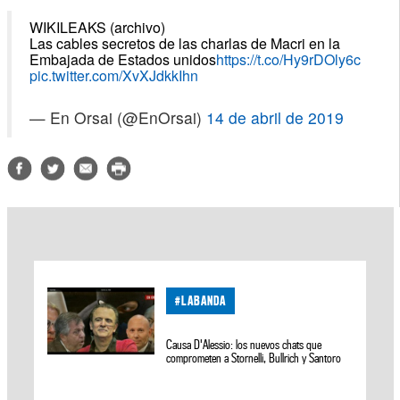
WIKILEAKS (archivo)
Las cables secretos de las charlas de Macri en la
Embajada de Estados unidos
https://t.co/Hy9rDOly6c
pic.twitter.com/XvXJdkkIhn
— En Orsai (@EnOrsai)
14 de abril de 2019
#LABANDA
Causa D'Alessio: los nuevos chats que
comprometen a Stornelli, Bullrich y Santoro