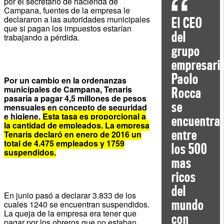
por el secretario de hacienda de
Campana, fuentes de la empresa le
declararon a las autoridades municipales
El CEO
que si pagan los impuestos estarían
del
trabajando a pérdida.
grupo
empresaria
Paolo
Por un cambio en la ordenanzas
municipales de Campana, Tenaris
Rocca
pasaría a pagar 4,5 millones de pesos
se
mensuales en concepto de seguridad
e higiene.
Esta tasa es proporcional a
encuentra
la cantidad de empleados. La empresa
entre
Tenaris declaró en enero de 2016 un
total de 4.475 empleados y 1759
los 500
suspendidos.
mas
ricos
del
En junio pasó a declarar 3.833 de los
mundo
cuales 1240 se encuentran suspendidos.
La queja de la empresa era tener que
con
pagar por los obreros que no estaban