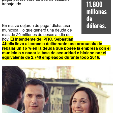
11.800
trabajando.
millones
de
dólares.
En marzo dejaron de pagar dicha tasa
municipal, lo que generó una deuda de
mas de 20 millones de pesos al día de
hoy.
El intendente del PRO, Sebastián
Abella llevó al concejo deliberante una propuesta de
rebajar un 16 % en la deuda que posee la empresa con el
municipio y pagar la tasa de seguridad e higiene por el
equivalente de 2.740 empleados durante todo 2016.