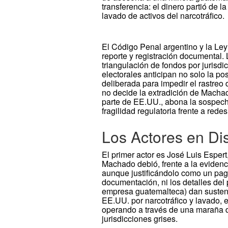
transferencia: el dinero partió d
lavado de activos del narcotráfico.
El Código Penal argentino y la Ley
reporte y registración documental.
triangulación de fondos por jurisdi
electorales anticipan no solo la po
deliberada para impedir el rastreo d
no decide la extradición de Machad
parte de EE.UU., abona la sospech
fragilidad regulatoria frente a redes
Los Actores en Di
El primer actor es José Luis Esper
Machado debió, frente a la evidenc
aunque justificándolo como un pago
documentación, ni los detalles del 
empresa guatemalteca) dan susten
EE.UU. por narcotráfico y lavado, e
operando a través de una maraña 
jurisdicciones grises.