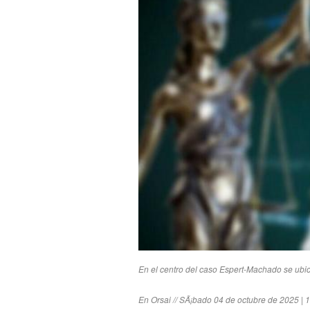
En el centro del caso Espert-Machado se ubica
En Orsai // SÃ¡bado 04 de octubre de 2025 | 