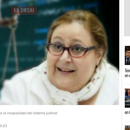
Ten
en 
en 
 la incapacidad del sistema judicial
10:23