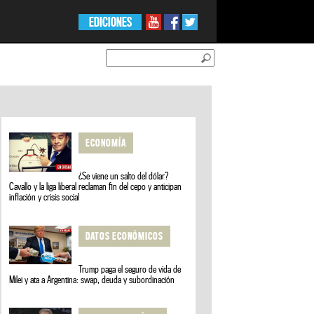
EDICIONES
ECONOMÍA
¿Se viene un salto del dólar?
Cavallo y la liga liberal reclaman fin del cepo y anticipan
inflación y crisis social
DATOS ECONÓMICOS
Trump paga el seguro de vida de
Milei y ata a Argentina: swap, deuda y subordinación