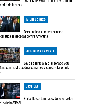
Javier Milei viaja a Ecuador y Colombia
medio de la crisis
MILEI LO HIZO
Brasil aplica su mayor sanción
lomática en décadas contra Argentina
ARGENTINA EN VENTA
Ley de tierras al filo: el senado vota
ana con movilización al congreso y san cayetano en la
le
JUSTICIA
Fentanilo contaminado: detienen a dos
efas de la ANMAT