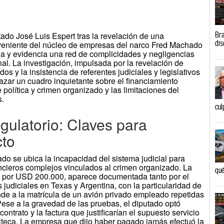
tado José Luis Espert tras la revelación de una
Bra
dis
veniente del núcleo de empresas del narco Fred Machado
ina y evidencia una red de complicidades y negligencias
al. La investigación, impulsada por la revelación de
os y la insistencia de referentes judiciales y legislativos
azar un cuadro inquietante sobre el financiamiento
re política y crimen organizado y las limitaciones del
s.
cul
gulatorio: Claves para
cto
do se ubica la incapacidad del sistema judicial para
ancieros complejos vinculados al crimen organizado. La
qué
o, por USD 200.000, aparece documentada tanto por el
judiciales en Texas y Argentina, con la particularidad de
nde a la matrícula de un avión privado empleado repetidas
ese a la gravedad de las pruebas, el diputado optó
ontrato y la factura que justificarían el supuesto servicio
teca. La empresa que dijo haber pagado jamás efectuó la