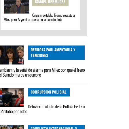
ISMAEL BERMÚDEZ
Crisis inevitable: Trump rescata a
Milei, pero Argentina queda en la cuerda floja
DERROTA PARLAMENTARIA Y
TENSIONES
embaum y la señal de alarma para Milei: por qué el freno
el Senado marca un quiebre
CORRUPCIÓN POLICIAL
Detuvieron al jefe de la Policía Federal
Córdoba por robo
CONFLICTO INTERNACIONAL Y