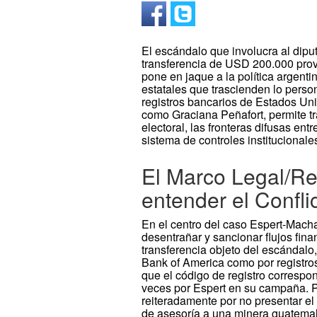
El escándalo que involucra al dipu
transferencia de USD 200.000 pro
pone en jaque a la política argent
estatales que trascienden lo person
registros bancarios de Estados Unid
como Graciana Peñafort, permite tr
electoral, las fronteras difusas ent
sistema de controles institucionale
El Marco Legal/Re
entender el Confli
En el centro del caso Espert-Macha
desentrañar y sancionar flujos fin
transferencia objeto del escándal
Bank of America como por registros 
que el código de registro correspo
veces por Espert en su campaña. P
reiteradamente por no presentar el c
de asesoría a una minera guatemal