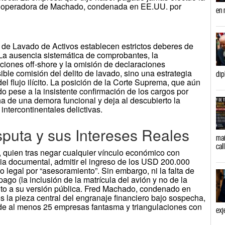
e la operadora de Machado, condenada en EE.UU. por
en 
 de Lavado de Activos establecen estrictos deberes de
 La ausencia sistemática de comprobantes, la
cciones off-shore y la omisión de declaraciones
sible comisión del delito de lavado, sino una estrategia
dip
el flujo ilícito. La posición de la Corte Suprema, que aún
o pese a la insistente confirmación de los cargos por
a de una demora funcional y deja al descubierto la
 intercontinentales delictivas.
sputa y sus Intereses Reales
mañ
cal
t, quien tras negar cualquier vínculo económico con
ia documental, admitir el ingreso de los USD 200.000
 legal por “asesoramiento”. Sin embargo, ni la falta de
pago (la inclusión de la matrícula del avión y no de la
to a su versión pública. Fred Machado, condenado en
s la pieza central del engranaje financiero bajo sospecha,
de al menos 25 empresas fantasma y triangulaciones con
exj