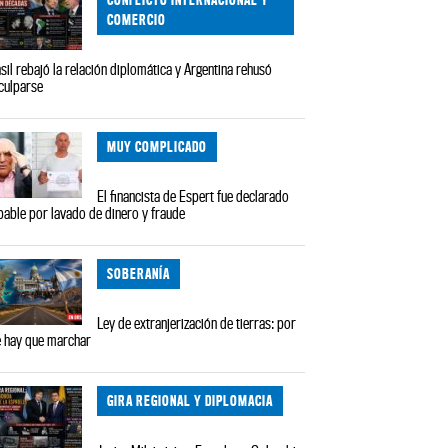
COMERCIO
sil rebajó la relación diplomática y Argentina rehusó
culparse
MUY COMPLICADO
El financista de Espert fue declarado
pable por lavado de dinero y fraude
SOBERANÍA
Ley de extranjerización de tierras: por
 hay que marchar
GIRA REGIONAL Y DIPLOMACIA