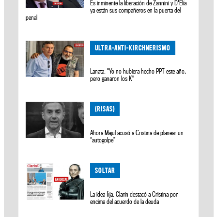
Es inminente la liberación de Zannini y D'Elía
ya están sus compañeros en la puerta del
penal
ULTRA-ANTI-KIRCHNERISMO
Lanata: "Yo no hubiera hecho PPT este año,
pero ganaron los K"
(RISAS)
Ahora Majul acusó a Cristina de planear un
“autogolpe”
SOLTAR
La idea fija: Clarín destacó a Cristina por
encima del acuerdo de la deuda