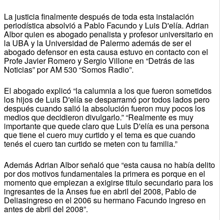
La justicia finalmente después de toda esta instalación
periodística absolvió a Pablo Facundo y Luis D'elía. Adrian
Albor quien es abogado penalista y profesor universitario en
la UBA y la Universidad de Palermo además de ser el
abogado defensor en esta causa estuvo en contacto con el
Profe Javier Romero y Sergio Villone en “Detrás de las
Noticias” por AM 530 “Somos Radio”.
El abogado explicó “la calumnia a los que fueron sometidos
los hijos de Luis D'elía se desparramó por todos lados pero
después cuando salió la absolución fueron muy pocos los
medios que decidieron divulgarlo.” “Realmente es muy
importante que quede claro que Luis D'elía es una persona
que tiene el cuero muy curtido y el tema es que cuando
tenés el cuero tan curtido se meten con tu familia.”
Además Adrian Albor señaló que “esta causa no había delito
por dos motivos fundamentales la primera es porque en el
momento que empiezan a exigirse titulo secundario para los
ingresantes de la Anses fue en abril del 2008, Pablo de
Deliasingreso en el 2006 su hermano Facundo ingreso en
antes de abril del 2008”.