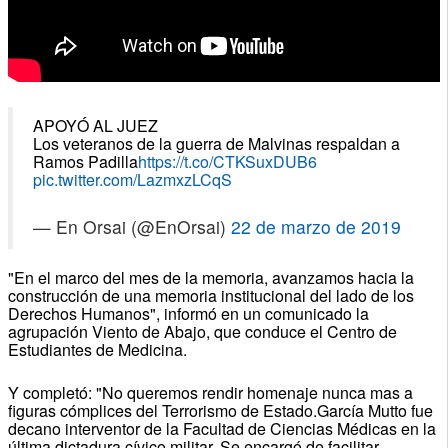
APOYÓ AL JUEZ
Los veteranos de la guerra de Malvinas respaldan a
Ramos Padilla
https://t.co/CTKSuxDUB6
pic.twitter.com/LazmxzLCqS
— En Orsai (@EnOrsai)
22 de marzo de 2019
"En el marco del mes de la memoria, avanzamos hacia la
construcción de una memoria institucional del lado de los
Derechos Humanos", informó en un comunicado la
agrupación Viento de Abajo, que conduce el Centro de
Estudiantes de Medicina.
Y completó: "No queremos rendir homenaje nunca mas a
figuras cómplices del Terrorismo de Estado.García Mutto fue
decano interventor de la Facultad de Ciencias Médicas en la
última dictadura cívico militar. Se encargó de facilitar