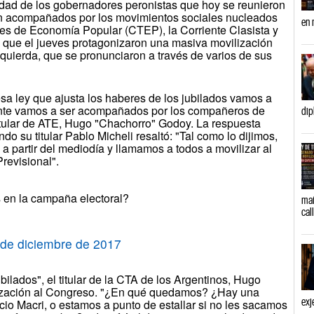
idad de los gobernadores peronistas que hoy se reunieron
án acompañados por los movimientos sociales nucleados
en 
es de Economía Popular (CTEP), la Corriente Clasista y
 que el jueves protagonizaron una masiva movilización
 izquierda, que se pronunciaron a través de varios de sus
sa ley que ajusta los haberes de los jubilados vamos a
ente vamos a ser acompañados por los compañeros de
dip
titular de ATE, Hugo "Chachorro" Godoy. La respuesta
 su titular Pablo Micheli resaltó: "Tal como lo dijimos,
a partir del mediodía y llamamos a todos a movilizar al
revisional".
 en la campaña electoral?
mañ
cal
 de diciembre de 2017
bilados", el titular de la CTA de los Argentinos, Hugo
ización al Congreso. "¿En qué quedamos? ¿Hay una
exj
io Macri, o estamos a punto de estallar si no les sacamos