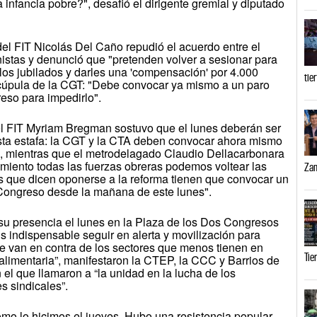
a infancia pobre?", desafió el dirigente gremial y diputado
del FIT Nicolás Del Caño repudió el acuerdo entre el
istas y denunció que "pretenden volver a sesionar para
 los jubilados y darles una 'compensación' por 4.000
tie
 cúpula de la CGT: "Debe convocar ya mismo a un paro
eso para impedirlo".
del FIT Myriam Bregman sostuvo que el lunes deberán ser
esta estafa: la CGT y la CTA deben convocar ahora mismo
", mientras que el metrodelagado Claudio Dellacarbonara
miento todas las fuerzas obreras podemos voltear las
Zam
os que dicen oponerse a la reforma tienen que convocar un
 Congreso desde la mañana de este lunes".
 su presencia el lunes en la Plaza de los Dos Congresos
s indispensable seguir en alerta y movilización para
ue van en contra de los sectores que menos tienen en
Tie
limentaria”, manifestaron la CTEP, la CCC y Barrios de
el que llamaron a “la unidad en la lucha de los
s sindicales”.
mo lo hicimos el jueves. Hubo una resistencia popular