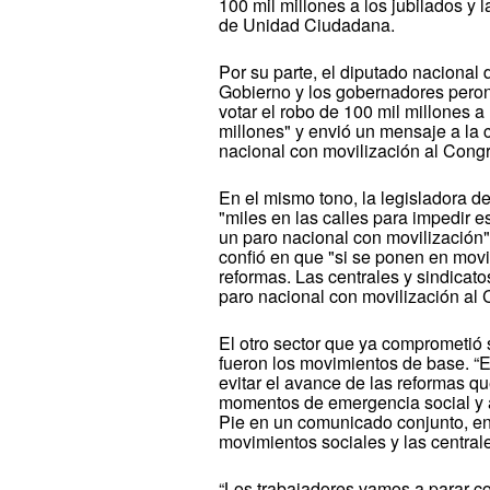
100 mil millones a los jubilados y l
de Unidad Ciudadana.
Por su parte, el diputado nacional 
Gobierno y los gobernadores peron
votar el robo de 100 mil millones a
millones" y envió un mensaje a la
nacional con movilización al Congr
En el mismo tono, la legisladora 
"miles en las calles para impedir 
un paro nacional con movilización
confió en que "si se ponen en movi
reformas. Las centrales y sindicat
paro nacional con movilización al
El otro sector que ya comprometió
fueron los movimientos de base. “E
evitar el avance de las reformas q
momentos de emergencia social y a
Pie en un comunicado conjunto, en 
movimientos sociales y las centrale
“Los trabajadores vamos a parar co