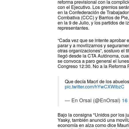
reforma previsional con la complic
con el Ejecutivo. Los gremios ser
en la Confederación de Trabajador
Combativa (CCC) y Barrios de Pie,
en la 9 de Julio, y los partidos de
representantes.
“Cada vez que se intente aprobar e
parar y a movilizarnos y seguram
otras organizaciones”, sostuvo el 
llegó desde la CTA Autónoma, cuando
se convoca a paro general el lunes 
Congreso 12:30. No a la Reforma P
Que decía Macri de los abuelos
pic.twitter.com/hYwCXWibzC
— En Orsai (@EnOrsai)
16
Bajo la consigna "Unidos por los ju
Yasky, también anunció una movil
economía en alza como dice Mauric