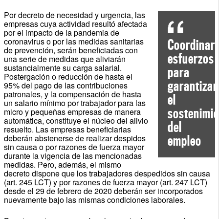
Por decreto de necesidad y urgencia, las
empresas cuya actividad resultó afectada
por el impacto de la pandemia de
coronavirus o por las medidas sanitarias
Coordinar
de prevención, serán beneficiadas con
esfuerzos
una serie de medidas que aliviarán
sustancialmente su carga salarial.
para
Postergación o reducción de hasta el
garantizar
95% del pago de las contribuciones
patronales, y la compensación de hasta
el
un salario mínimo por trabajador para las
sostenimi
micro y pequeñas empresas de manera
automática, constituye el núcleo del alivio
del
resuelto. Las empresas beneficiarias
deberán abstenerse de realizar despidos
empleo
sin causa o por razones de fuerza mayor
durante la vigencia de las mencionadas
medidas. Pero, además, el mismo
decreto dispone que los trabajadores despedidos sin causa
(art. 245 LCT) y por razones de fuerza mayor (art. 247 LCT)
desde el 29 de febrero de 2020 deberán ser incorporados
nuevamente bajo las mismas condiciones laborales.