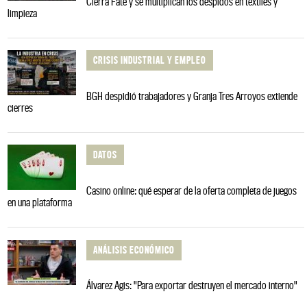
Cierra Fate y se multiplican los despidos en textiles y
limpieza
CRISIS INDUSTRIAL Y EMPLEO
BGH despidió trabajadores y Granja Tres Arroyos extiende
cierres
DATOS
Casino online: qué esperar de la oferta completa de juegos
en una plataforma
ANÁLISIS ECONÓMICO
Álvarez Agis: "Para exportar destruyen el mercado interno"