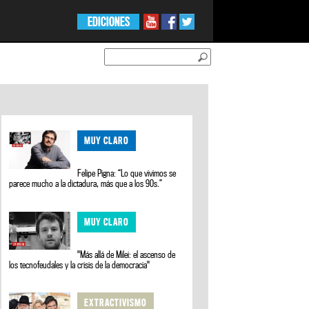
EDICIONES
MUY CLARO
Felipe Pigna: “Lo que vivimos se
parece mucho a la dictadura, más que a los 90s.”
MUY CLARO
"Más allá de Milei: el ascenso de
los tecnofeudales y la crisis de la democracia"
EXTRACTIVISMO