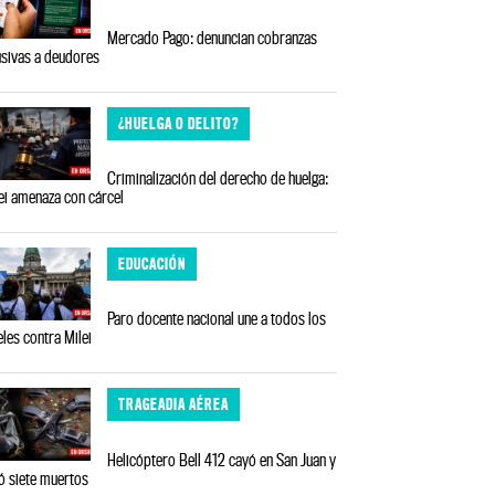
Mercado Pago: denuncian cobranzas
sivas a deudores
¿HUELGA O DELITO?
Criminalización del derecho de huelga:
ei amenaza con cárcel
EDUCACIÓN
Paro docente nacional une a todos los
eles contra Milei
TRAGEADIA AÉREA
Helicóptero Bell 412 cayó en San Juan y
ó siete muertos