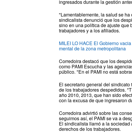
ingresados durante la gestión anter
"Lamentablemente, la salud se ha c
sindicalista denunció que los despi
sino en una política de ajuste que 
trabajadores y a los afiliados.
MILEI LO HACE El Gobierno vacia e
mental de la zona metropolitana
Corredoira destacó que los despido
como PAMI Escucha y las agencias 
público. "En el PAMI no está sobran
El secretario general del sindicato 
de los trabajadores despedidos. "T
año 2010, 2013, que han sido efect
con la excusa de que ingresaron du
Corredoira advirtió sobre las conse
seguimos así, el PAMI se va a desg
El sindicalista llamó a la sociedad
derechos de los trabajadores.