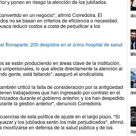
ior y ponen en riesgo la atención de los jubilados.
onvertido en un negocio", afirmó Corredoira. El
abu
dos no se basan en criterios de eficiencia o necesidad,
busca reducir costos a costa de perjudicar a los
l Bonaparte: 200 despidos en el único hospital de salud
Mil
s se están produciendo en áreas clave de la institución,
unipersonales, lo que afecta directamente la atención al
do gente, está faltando", aseguró el sindicalista.
también criticó la falta de consideración por la antigüedad
ienen trabajadores que han ingresado por contrato en el
niv
ivizados durante el gobierno anterior, y los han despedido
rante la gestión anterior", denunció Corredoira.
cuencias de esta política de ajuste en el largo plazo. "Si
uazar y los jubilados serán los más perjudicados", afirmó.
 a movilizarse en defensa de la salud pública y de los
dej