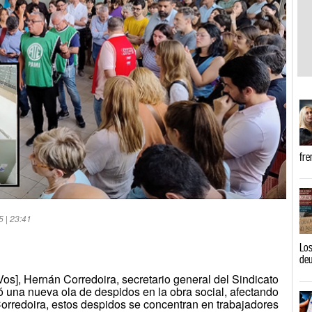
fre
5 | 23:41
Los
de
os], Hernán Corredoira, secretario general del Sindicato
 una nueva ola de despidos en la obra social, afectando
rredoira, estos despidos se concentran en trabajadores