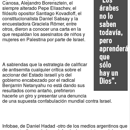
Canosa, Alejandro Borensztein, el
árabes
siempre alterado Pepe Eliaschev, el
filósofo opositor Santiago Kovadloff, el
no lo
constitucionalista Daniel Sabsay y la
saben
encuestadora Graciela Römer, entre
otros, dieron a conocer una carta en la
todavía,
que respaldan los asesinatos de niños y
pero
mujeres en Palestina por parte de Israel.
aprenderá
que
sólo
A sabiendas que la estrategia de calificar
de antisemita cualquier crítica sobre el
hay un
accionar del Estado israelí y/o del
Dios”.
gobierno encabezado por el radical
Benjamin Netanyahu no está dando sus
resultados como antaño, prefirieron
hacerle un giro y presentar una denuncia
de una supuesta confabulación mundial contra Israel.
Infobae, de Daniel Hadad -otro de los medios argentinos que