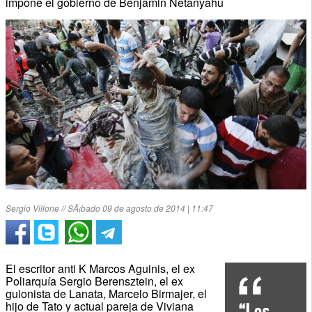
impone el gobierno de Benjamin Netanyahu
Sergio Villone // SÃ¡bado 09 de agosto de 2014 | 11:47
El escritor anti K Marcos Aguinis, el ex
Poliarquía Sergio Berensztein, el ex
guionista de Lanata, Marcelo Birmajer, el
hijo de Tato y actual pareja de Viviana
“Los