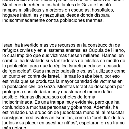
Mantiene de rehén a los habitantes de Gaza e instaló
rampas misilísticas y morteros en escuelas, hospitales,
hogares infantiles y mezquitas, desde donde dispara
indiscriminadamente contra poblaciones inermes.
Israel ha invertido masivos recursos en la construcción de
refugios civiles y en el sistema antimisiles Cúpula de Hierro,
lo cual impidió que sus víctimas fuesen millares. Hamas, en
cambio, ha instalado sus lanzaderas de misiles en medio de
la población, para que la réplica israelí pueda ser acusada
de “genocida”. Cada muerto palestino es, así, utilizado como
un punto en contra de Israel. Hamas lo sabe bien, por eso
estimula que se produzca la mayor cantidad de víctimas en
la población civil de Gaza. Mientras Israel se desespera por
proteger a sus ciudadanos y ocasionar el menor daño
posible, Hamas dispara sus cohetes de forma
indiscriminada. Es una trampa muy evidente, pero que ha
confundido a muchas personas y gobiernos. Además, ha
estimulado una erupción de judeofobia mundial, al resucitar
consignas medievales antisemitas, como la “perfidia” de los
judíos y su placer en asesinar niños”, espetaron en su tramo
más notorio.