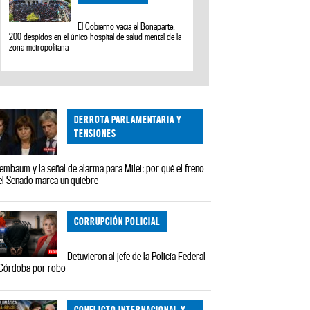
El Gobierno vacia el Bonaparte:
200 despidos en el único hospital de salud mental de la
zona metropolitana
DERROTA PARLAMENTARIA Y
TENSIONES
embaum y la señal de alarma para Milei: por qué el freno
el Senado marca un quiebre
CORRUPCIÓN POLICIAL
Detuvieron al jefe de la Policía Federal
Córdoba por robo
CONFLICTO INTERNACIONAL Y