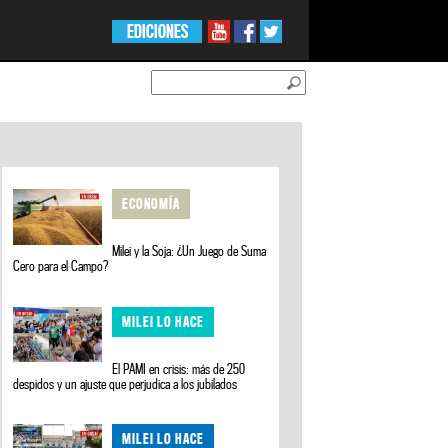
EDICIONES
ECONOMÍA
Milei y la Soja: ¿Un Juego de Suma
Cero para el Campo?
MILEI LO HACE
El PAMI en crisis: más de 250
despidos y un ajuste que perjudica a los jubilados
MILEI LO HACE