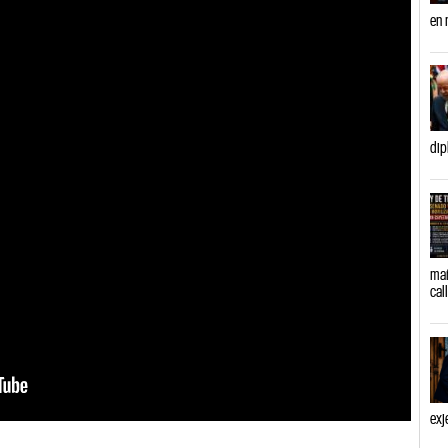
en 
dip
mañ
cal
exj