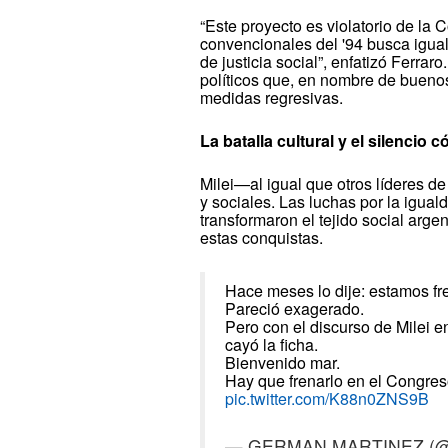
“Este proyecto es violatorio de la C
convencionales del '94 busca iguala
de justicia social”, enfatizó Ferra
políticos que, en nombre de bueno
medidas regresivas.
La batalla cultural y el silencio 
Milei—al igual que otros líderes d
y sociales. Las luchas por la igua
transformaron el tejido social arge
estas conquistas.
Hace meses lo dije: estamos fre
Pareció exagerado.
Pero con el discurso de Milei 
cayó la ficha.
Bienvenido mar.
Hay que frenarlo en el Congres
pic.twitter.com/K88n0ZNS9B
— GERMAN MARTINEZ (@g