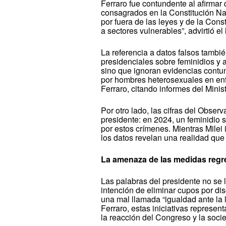
Ferraro fue contundente al afirmar 
consagrados en la Constitución Nac
por fuera de las leyes y de la Cons
a sectores vulnerables”, advirtió el 
La referencia a datos falsos tambié
presidenciales sobre feminidios y 
sino que ignoran evidencias contu
por hombres heterosexuales en ento
Ferraro, citando informes del Minis
Por otro lado, las cifras del Obse
presidente: en 2024, un feminidio 
por estos crímenes. Mientras Milei 
los datos revelan una realidad que
La amenaza de las medidas regr
Las palabras del presidente no se 
intención de eliminar cupos por dis
una mal llamada “igualdad ante la
Ferraro, estas iniciativas represen
la reacción del Congreso y la soci