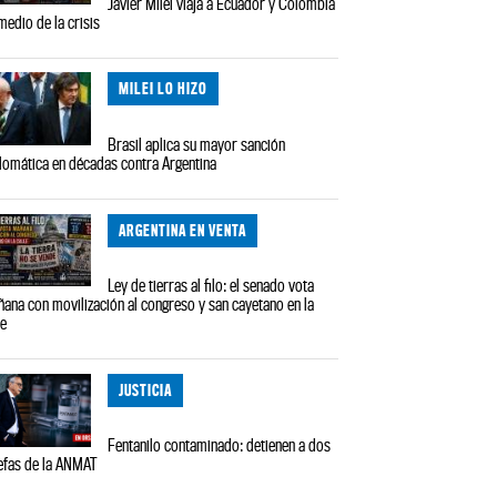
Javier Milei viaja a Ecuador y Colombia
medio de la crisis
MILEI LO HIZO
Brasil aplica su mayor sanción
lomática en décadas contra Argentina
ARGENTINA EN VENTA
Ley de tierras al filo: el senado vota
ana con movilización al congreso y san cayetano en la
le
JUSTICIA
Fentanilo contaminado: detienen a dos
efas de la ANMAT