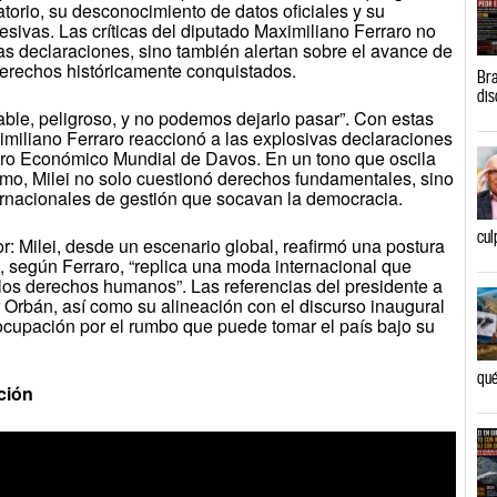
atorio, su desconocimiento de datos oficiales y su
gresivas. Las críticas del diputado Maximiliano Ferraro no
as declaraciones, sino también alertan sobre el avance de
erechos históricamente conquistados.
Bra
dis
able, peligroso, y no podemos dejarlo pasar”. Con estas
imiliano Ferraro reaccionó a las explosivas declaraciones
Foro Económico Mundial de Davos. En un tono que oscila
ismo, Milei no solo cuestionó derechos fundamentales, sino
ernacionales de gestión que socavan la democracia.
cul
r: Milei, desde un escenario global, reafirmó una postura
, según Ferraro, “replica una moda internacional que
los derechos humanos”. Las referencias del presidente a
 Orbán, así como su alineación con el discurso inaugural
ocupación por el rumbo que puede tomar el país bajo su
qué
ción