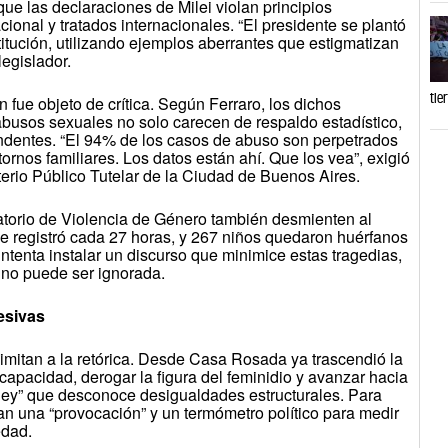
que las declaraciones de Milei violan principios
ional y tratados internacionales. “El presidente se plantó
titución, utilizando ejemplos aberrantes que estigmatizan
legislador.
tie
n fue objeto de crítica. Según Ferraro, los dichos
abusos sexuales no solo carecen de respaldo estadístico,
ndentes. “El 94% de los casos de abuso son perpetrados
rnos familiares. Los datos están ahí. Que los vea”, exigió
terio Público Tutelar de la Ciudad de Buenos Aires.
rvatorio de Violencia de Género también desmienten al
se registró cada 27 horas, y 267 niños quedaron huérfanos
intenta instalar un discurso que minimice estas tragedias,
 no puede ser ignorada.
esivas
limitan a la retórica. Desde Casa Rosada ya trascendió la
capacidad, derogar la figura del feminidio y avanzar hacia
 ley” que desconoce desigualdades estructurales. Para
tan una “provocación” y un termómetro político para medir
edad.