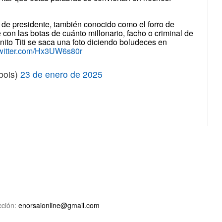
de presidente, también conocido como el forro de
e con las botas de cuánto millonario, facho o criminal de
onito Titi se saca una foto diciendo boludeces en
twitter.com/Hx3UW6s80r
bois)
23 de enero de 2025
ción:
enorsaionline@gmail.com