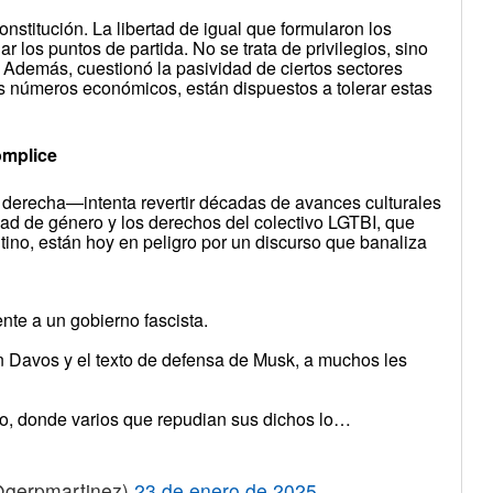
onstitución. La libertad de igual que formularon los
r los puntos de partida. No se trata de privilegios, sino
ro. Además, cuestionó la pasividad de ciertos sectores
s números económicos, están dispuestos a tolerar estas
cómplice
e derecha—intenta revertir décadas de avances culturales
ldad de género y los derechos del colectivo LGTBI, que
ntino, están hoy en peligro por un discurso que banaliza
nte a un gobierno fascista.
en Davos y el texto de defensa de Musk, a muchos les
o, donde varios que repudian sus dichos lo…
erpmartinez)
23 de enero de 2025