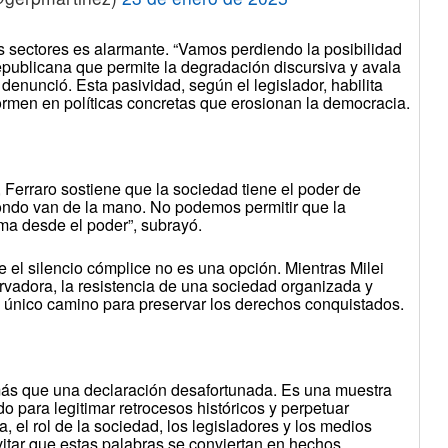
os sectores es alarmante. “Vamos perdiendo la posibilidad
republicana que permite la degradación discursiva y avala
, denunció. Esta pasividad, según el legislador, habilita
ormen en políticas concretas que erosionan la democracia.
 Ferraro sostiene que la sociedad tiene el poder de
 fondo van de la mano. No podemos permitir que la
rma desde el poder”, subrayó.
e el silencio cómplice no es una opción. Mientras Milei
vadora, la resistencia de una sociedad organizada y
único camino para preservar los derechos conquistados.
más que una declaración desafortunada. Es una muestra
o para legitimar retrocesos históricos y perpetuar
 el rol de la sociedad, los legisladores y los medios
vitar que estas palabras se conviertan en hechos.