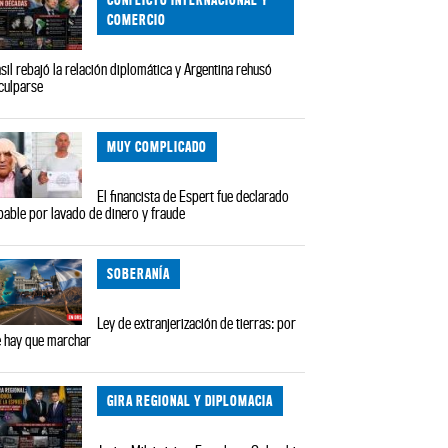
COMERCIO
sil rebajó la relación diplomática y Argentina rehusó
culparse
MUY COMPLICADO
El financista de Espert fue declarado
pable por lavado de dinero y fraude
SOBERANÍA
Ley de extranjerización de tierras: por
 hay que marchar
GIRA REGIONAL Y DIPLOMACIA