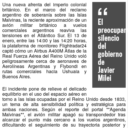
Una nueva afrenta del imperio colonial
británico. En el marco del reclamo
argentino de soberanía sobre las Islas
Malvinas, la reciente aproximación de un
El
avión militar británico a vuelos
preocupan
comerciales argentinos reaviva las
tensiones en el Atlántico Sur. El 13 de
silencio
enero, entre las 14:00 y las 14:20 horas,
del
la plataforma de monitoreo Flightradar24
captó cómo un Airbus A400M Atlas de la
gobierno
Real Fuerza Aérea del Reino Unido voló
de
peligrosamente cerca de aeronaves de
Aerolíneas Argentinas y Flybondi en
Javier
rutas comerciales hacia Ushuaia y
Buenos Aires.
Milei
El incidente pone de relieve el delicado
equilibrio en el uso del espacio aéreo en
torno a las islas ocupadas por el Reino Unido desde 1833,
un tema de alta sensibilidad política y estratégica para
ambas naciones. Según el reporte del portal **Agenda
Malvinas**, el avión militar apagó su transpondedor tras
alcanzar el punto más cercano a los vuelos argentinos,
dificultando el seguimiento de su trayectoria posterior y