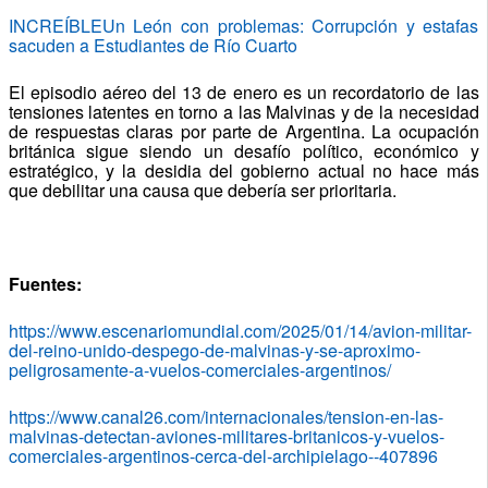
INCREÍBLEUn León con problemas: Corrupción y estafas
sacuden a Estudiantes de Río Cuarto
El episodio aéreo del 13 de enero es un recordatorio de las
tensiones latentes en torno a las Malvinas y de la necesidad
de respuestas claras por parte de Argentina. La ocupación
británica sigue siendo un desafío político, económico y
estratégico, y la desidia del gobierno actual no hace más
que debilitar una causa que debería ser prioritaria.
Fuentes:
https://www.escenariomundial.com/2025/01/14/avion-militar-
del-reino-unido-despego-de-malvinas-y-se-aproximo-
peligrosamente-a-vuelos-comerciales-argentinos/
https://www.canal26.com/internacionales/tension-en-las-
malvinas-detectan-aviones-militares-britanicos-y-vuelos-
comerciales-argentinos-cerca-del-archipielago--407896