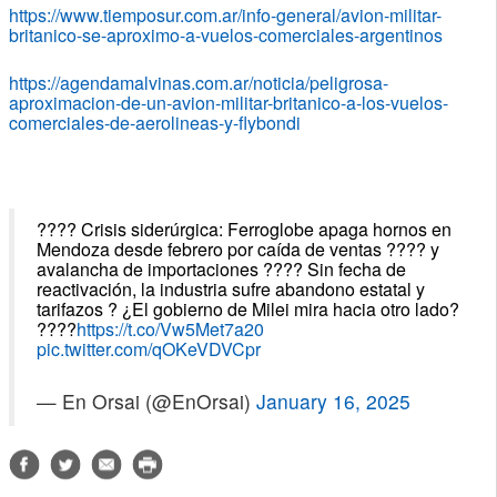
https://www.tiemposur.com.ar/info-general/avion-militar-
britanico-se-aproximo-a-vuelos-comerciales-argentinos
https://agendamalvinas.com.ar/noticia/peligrosa-
aproximacion-de-un-avion-militar-britanico-a-los-vuelos-
comerciales-de-aerolineas-y-flybondi
???? Crisis siderúrgica: Ferroglobe apaga hornos en
Mendoza desde febrero por caída de ventas ???? y
avalancha de importaciones ???? Sin fecha de
reactivación, la industria sufre abandono estatal y
tarifazos ? ¿El gobierno de Milei mira hacia otro lado?
????
https://t.co/Vw5Met7a20
pic.twitter.com/qOKeVDVCpr
— En Orsai (@EnOrsai)
January 16, 2025