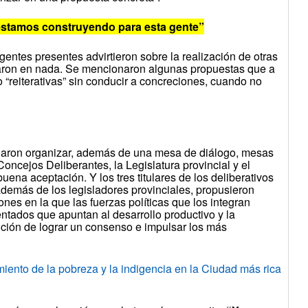
stamos construyendo para esta gente”
gentes presentes advirtieron sobre la realización de otras
aron en nada. Se mencionaron algunas propuestas que a
o “reiterativas” sin conducir a concreciones, cuando no
rdaron organizar, además de una mesa de diálogo, mesas
oncejos Deliberantes, la Legislatura provincial y el
uena aceptación. Y los tres titulares de los deliberativos
demás de los legisladores provinciales, propusieron
nes en la que las fuerzas políticas que los integran
ntados que apuntan al desarrollo productivo y la
nción de lograr un consenso e impulsar los más
to de la pobreza y la indigencia en la Ciudad más rica