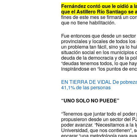
Fernández contó que le pidió a l
que el Astillero Río Santiago se 
fines de este mes se firmará un conv
que no tiene habilitación.
Fue entonces que desde un sector d
provinciales y locales de todos los
un problema tan fácil, sino ya lo h
situación social en los municipios 
deuda de la democracia y de la polí
“deudas tenemos todos, lo que hay 
inspirándose en “los puntos de enc
EN TIERRA DE VIDAL De pobreza ce
41,1% de las personas
“UNO SOLO NO PUEDE”
“Tenemos que juntar todo el poder 
propusieron desde un sector del PJ,
poder avanzar. “Necesitamos a la Ig
Universidad, que nos contienen”, s
encarar “una metodología para ava