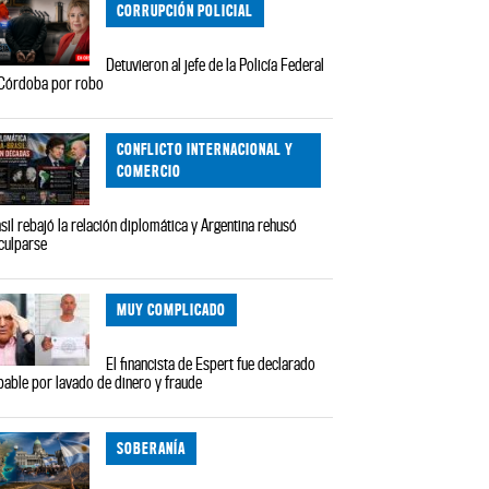
CORRUPCIÓN POLICIAL
Detuvieron al jefe de la Policía Federal
Córdoba por robo
CONFLICTO INTERNACIONAL Y
COMERCIO
sil rebajó la relación diplomática y Argentina rehusó
culparse
MUY COMPLICADO
El financista de Espert fue declarado
pable por lavado de dinero y fraude
SOBERANÍA