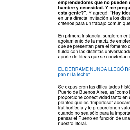
emprendedores que no pueden de
hambre y necesidad. Y me pregu
esta gente?”.
Y agregó:
“Hay idea
en una directa invitación a los dist
criterios para un trabajo común q
En primera instancia, surgieron en
agotamiento de la matriz de empleo
que se presentan para el fomento de
fluido con las distintas universida
aporte de ideas que se conviertan e
EL DERRAME NUNCA LLEGÓ Río Cuar
pan ni la leche"
Se expusieron las dificultades histó
Puerto de Buenos Aires, así como 
proporcione conectividad tanto en 
planteó que es “imperioso” abocars
frutihortícola y le proporcionen va
cuando no sea sólo para la importa
pensar el Puerto en función de una
nuestro litoral.