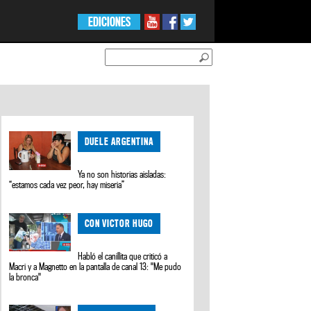
EDICIONES
DUELE ARGENTINA
Ya no son historias aisladas:
“estamos cada vez peor, hay miseria”
CON VICTOR HUGO
Habló el canillita que criticó a
Macri y a Magnetto en la pantalla de canal 13: "Me pudo
la bronca"