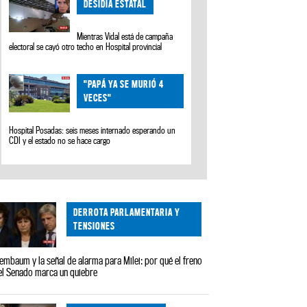
DESIDIA ESTATAL
Mientras Vidal está de campaña
electoral se cayó otro techo en Hospital provincial
"PAPÁ YA SE MURIÓ 4
VECES"
Hospital Posadas: seis meses internado esperando un
CDI y el estado no se hace cargo
DERROTA PARLAMENTARIA Y
TENSIONES
embaum y la señal de alarma para Milei: por qué el freno
el Senado marca un quiebre