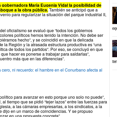
a gobernadora María Eugenia Vidal la posibilidad de
aboque a la obra pública.
También se anticipó que a
enio para regularizar la situación del parque industrial II,
exj
el oficialismo se evaluó que “todos los gobiernos
 colores políticos hemos tenido la intención. No debe ser
ubiéramos hecho”, y se coincidió en que la delicada
de la Región y la atrasada estructura productiva es “una
tica de todos los partidos”. Por eso, se concluyó en que
que hacer es ponerse a trabajar para saldarlas”,
uentro más que en las diferencias”.
tie
ro, ni recuerdo: el hambre en el Conurbano afecta al
político para avanzar en esto porque uno solo no puede”,
 al tiempo que se pidió “tejer lazos” entre las fuerzas para
lesia, a las cámaras empresarias, a los sindicatos, a la
e dijo en un marco de coincidencias. Y se propuso
nzar en una propuesta concreta”.