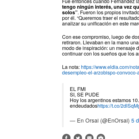
Fue entonces cuando Fernández la
tengo ningún interés, una vez q
solos”
. Fueron los propios invita
por él. “Queremos traer el resulta
analizar su unificación en este mar
Con ese compromiso, luego de dos 
retiraron. Llevaban en la mano una 
modo de inspiración: un mensaje de
continuar con los sueños que los a
La nota:
https://www.eldia.com/not
desempleo-el-arzobispo-convoco-a-l
EL FMI
SI, SE PUDE
Hoy los argentinos estamos 10
endeudados
https://t.co/2dlSq
— En Orsai (@EnOrsai)
5 d