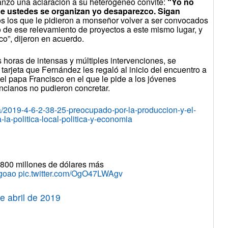
nzó una aclaración a su heterogéneo convite:
“Yo no
ue ustedes se organizan yo desaparezco. Sigan
dos los que le pidieron a monseñor volver a ser convocados
do de ese relevamiento de proyectos a este mismo lugar, y
co”, dijeron en acuerdo.
horas de intensas y múltiples intervenciones, se
tarjeta que Fernández les regaló al inicio del encuentro a
l papa Francisco en el que le pide a los jóvenes
ncianos no pudieron concretar.
a/2019-4-6-2-38-25-preocupado-por-la-produccion-y-el-
a-politica-local-politica-y-economia
.800 millones de dólares más
Mgoao
pic.twitter.com/OgO47LWAgv
e abril de 2019