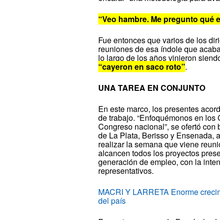
“Veo hambre. Me pregunto qué e
Fue entonces que varios de los diri
reuniones de esa índole que acab
lo largo de los años vinieron siend
“cayeron en saco roto”
.
UNA TAREA EN CONJUNTO
En este marco, los presentes aco
de trabajo. “Enfoquémonos en los C
Congreso nacional”, se ofertó con b
de La Plata, Berisso y Ensenada, a
realizar la semana que viene reunio
alcancen todos los proyectos prese
generación de empleo, con la inte
representativos.
MACRI Y LARRETA Enorme crecimien
del país