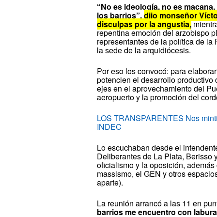
“No es ideología, no es macana.
los barrios”,
dijo monseñor Vícto
disculpas por la angustia,
mientra
repentina emoción del arzobispo pl
representantes de la política de l
la sede de la arquidiócesis.
Por eso los convocó: para elabora
potencien el desarrollo productiv
ejes en el aprovechamiento del Puer
aeropuerto y la promoción del cordó
LOS TRANSPARENTES Nos mintieron
INDEC
Lo escuchaban desde el intendente
Deliberantes de La Plata, Berisso
oficialismo y la oposición, además
massismo, el GEN y otros espacios p
aparte).
La reunión arrancó a las 11 en pun
barrios me encuentro con labura