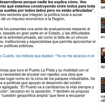
sarrollarse porque nadie les explica cómo. Veo
nto qué estamos construyendo entre todos para toda
qué
s sueltas por todos lados pero no están articuladas”
,
intos sectores que integran la política local a aunar
ue dé un impulso económico a la Región.
tre los presentes una serie de evaluaciones respecto al
, basada en gran parte en el Estado, y las dificultades
 la actividad privada, así como la falta de un vínculo
en 
des, instituciones y especialistas que permita aprovechar el
n políticas públicas.
to, los índices que duelen: "Ya no me alcanza ni el
dip
ricas que tuvo el Puerto La Plata y su rivalidad con el
la necesidad de encarar con rapidez una obra que
ese lugar como en la zona de los parques industriales. Se
e a políticas que apoyen el desarrollo del cordón
lor agregado. “El Puerto va a cambiarnos la vida siempre y
ción”, lanzaron en la oposición. Y también se propuso
 “cuestión geopolítica amplia” que lleve a recuperar
mañ
cal