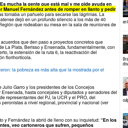
 Es mucha la gente que está mal y me pide ayuda en
r Manuel Fernández antes de romper en llanto y pedir
s tomaba un pañuelo para secarse las lágrimas. La
atense dejó en un profundo silencio a los más de 40
en 
a Región que rodeaban su mesa en la sala de reuniones de
r acuerdos que den paso a proyectos concretos que
o de La Plata, Berisso y Ensenada, fundamentalmente, con
to, la extensión de la ruta 6, la reactivación del
n florihortícola.
Bra
dis
: la pobreza es más alta que la mostrada por el
 Julio Garro y los presidentes de los Concejos
 y Ensenada, hasta concejales y diputados y senadores del
 de representantes del PJ, la UCR y el PRO, del
cul
eronistas a nivel regional, provincial y nacional (ver
to y Fernández la abrió de lleno con su inquietud:
“En los
ntes, veo cartoneros que sufren, pequeños