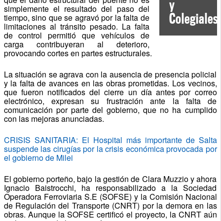
y
simplemente el resultado del paso del
Colegiales
tiempo, sino que se agravó por la falta de
limitaciones al tránsito pesado. La falta
de control permitió que vehículos de
carga contribuyeran al deterioro,
provocando cortes en partes estructurales.
La situación se agrava con la ausencia de presencia policial
y la falta de avances en las obras prometidas. Los vecinos,
que fueron notificados del cierre un día antes por correo
electrónico, expresan su frustración ante la falta de
comunicación por parte del gobierno, que no ha cumplido
con las mejoras anunciadas.
CRISIS SANITARIA: El Hospital más importante de Salta
suspende las cirugías por la crisis económica provocada por
el gobierno de Milei
El gobierno porteño, bajo la gestión de Clara Muzzio y ahora
Ignacio Baistrocchi, ha responsabilizado a la Sociedad
Operadora Ferroviaria S.E (SOFSE) y la Comisión Nacional
de Regulación del Transporte (CNRT) por la demora en las
obras. Aunque la SOFSE certificó el proyecto, la CNRT aún