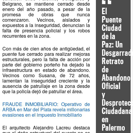
Belgrano, se mantiene cerrado desde
enero del año pasado, a pesar de la
El
promesa de obras que nunca
Puente
comenzaron. Vecinos, aislados y
expuestos a la inseguridad, denuncian la
Ciudad
falta de presencia policial y los robos
de la
recurrentes en la zona.
Paz: Un
Con más de cien años de antigüedad, el
Desgarrad
puente fue cerrado para realizar mejoras
estructurales, pero la falta de acción por
Retrato
parte del gobierno porteño ha dejado la
de
infraestructura en estado de abandono.
Vecinos como Susana, de 72 años,
Abandono
lamentan la inseguridad creciente y la
Oficial
ausencia de patrullaje en la zona desde
que la policía dejó de patrullar el área.
y
Desprotec
FRAUDE INMOBILIARIO: Operativo de
ARBA en Mar del Plata revela millonarias
Ciudadana
evasiones en el impuesto Inmobiliario
en
Palermo
El arquitecto Alejandro Lacreu destaca
que el daño estructural del puente no es