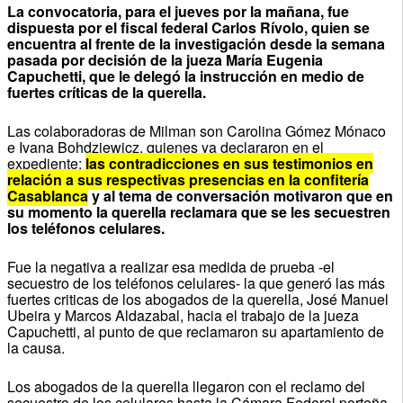
La convocatoria, para el jueves por la mañana, fue
dispuesta por el fiscal federal Carlos Rívolo, quien se
encuentra al frente de la investigación desde la semana
pasada por decisión de la jueza María Eugenia
Capuchetti, que le delegó la instrucción en medio de
fuertes críticas de la querella.
Las colaboradoras de Milman son Carolina Gómez Mónaco
e Ivana Bohdziewicz, quienes ya declararon en el
expediente:
las contradicciones en sus testimonios en
relación a sus respectivas presencias en la confitería
Casablanca
y al tema de conversación motivaron que en
su momento la querella reclamara que se les secuestren
los teléfonos celulares.
Fue la negativa a realizar esa medida de prueba -el
secuestro de los teléfonos celulares- la que generó las más
fuertes criticas de los abogados de la querella, José Manuel
Ubeira y Marcos Aldazabal, hacia el trabajo de la jueza
Capuchetti, al punto de que reclamaron su apartamiento de
la causa.
Los abogados de la querella llegaron con el reclamo del
secuestro de los celulares hasta la Cámara Federal porteña