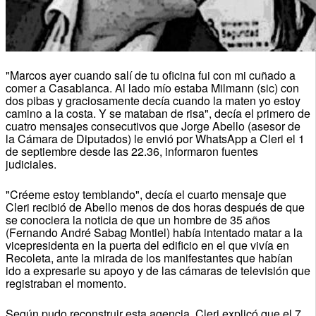
"Marcos ayer cuando salí de tu oficina fui con mi cuñado a
comer a Casablanca. Al lado mío estaba Milmann (sic) con
dos pibas y graciosamente decía cuando la maten yo estoy
camino a la costa. Y se mataban de risa", decía el primero de
cuatro mensajes consecutivos que Jorge Abello (asesor de
la Cámara de Diputados) le envió por WhatsApp a Cleri el 1
de septiembre desde las 22.36, informaron fuentes
judiciales.
"Créeme estoy temblando", decía el cuarto mensaje que
Cleri recibió de Abello menos de dos horas después de que
se conociera la noticia de que un hombre de 35 años
(Fernando André Sabag Montiel) había intentado matar a la
vicepresidenta en la puerta del edificio en el que vivía en
Recoleta, ante la mirada de los manifestantes que habían
ido a expresarle su apoyo y de las cámaras de televisión que
registraban el momento.
Según pudo reconstruir esta agencia, Cleri explicó que el 7