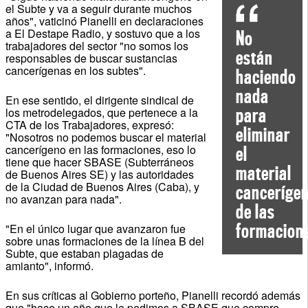
el Subte y va a seguir durante muchos
años", vaticinó Pianelli en declaraciones
a El Destape Radio, y sostuvo que a los
No
trabajadores del sector "no somos los
están
responsables de buscar sustancias
cancerígenas en los subtes".
haciendo
nada
En ese sentido, el dirigente sindical de
para
los metrodelegados, que pertenece a la
CTA de los Trabajadores, expresó:
eliminar
"Nosotros no podemos buscar el material
cancerígeno en las formaciones, eso lo
el
tiene que hacer SBASE (Subterráneos
material
de Buenos Aires SE) y las autoridades
de la Ciudad de Buenos Aires (Caba), y
canceríge
no avanzan para nada".
de las
formacion
"En el único lugar que avanzaron fue
sobre unas formaciones de la línea B del
Subte, que estaban plagadas de
amianto", informó.
En sus críticas al Gobierno porteño, Pianelli recordó además
que "hace un año que le pedimos a SBASE que compre