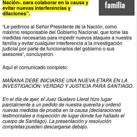
Nación-, para colaborar en la causa y
familia
evitar nuevas interferencias y
dilaciones”.
“Le pedimos al Señor Presidente de la Nación, como
máximo responsable del Gobierno Nacional, que tome las
medidas necesarias para impedir nuevos ataques a nuestra
familia y evitar cualquier interferencia a la investigación
judicial por parte de funcionarios del gobierno o sus
asesores”, concluyeron.
Aquí el comunicado completo:
MAÑANA DEBE INICIARSE UNA NUEVA ETAPA EN LA
INVESTIGACIÓN: VERDAD Y JUSTICIA PARA SANTIAGO.
En el día de ayer, el Juez Gustavo Lleral hizo lugar
parcialmente a un pedido de nuestra querella y ordenó
nuevas medidas de prueba en la causa (declaraciones
testimoniales e inspección de lugar donde fue hallado el
cuerpo de Santiago). La presentación y resolución
completas pueden descargarse debajo.