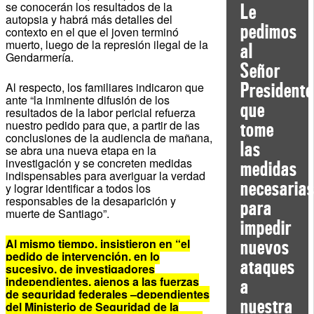
se conocerán los resultados de la
Le
autopsia y habrá más detalles del
pedimos
contexto en el que el joven terminó
muerto, luego de la represión ilegal de la
al
Gendarmería.
Señor
Presidente
Al respecto, los familiares indicaron que
ante “la inminente difusión de los
que
resultados de la labor pericial refuerza
nuestro pedido para que, a partir de las
tome
conclusiones de la audiencia de mañana,
las
se abra una nueva etapa en la
investigación y se concreten medidas
medidas
indispensables para averiguar la verdad
necesaria
y lograr identificar a todos los
responsables de la desaparición y
para
muerte de Santiago”.
impedir
Al mismo tiempo, insistieron en “el
nuevos
pedido de intervención, en lo
ataques
sucesivo, de investigadores
independientes, ajenos a las fuerzas
a
de seguridad federales –dependientes
nuestra
del Ministerio de Seguridad de la