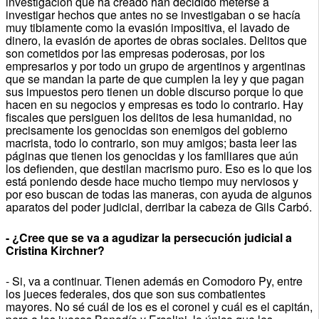
investigación que ha creado han decidido meterse a
investigar hechos que antes no se investigaban o se hacía
muy tibiamente como la evasión impositiva, el lavado de
dinero, la evasión de aportes de obras sociales. Delitos que
son cometidos por las empresas poderosas, por los
empresarios y por todo un grupo de argentinos y argentinas
que se mandan la parte de que cumplen la ley y que pagan
sus impuestos pero tienen un doble discurso porque lo que
hacen en su negocios y empresas es todo lo contrario. Hay
fiscales que persiguen los delitos de lesa humanidad, no
precisamente los genocidas son enemigos del gobierno
macrista, todo lo contrario, son muy amigos; basta leer las
páginas que tienen los genocidas y los familiares que aún
los defienden, que destilan macrismo puro. Eso es lo que los
está poniendo desde hace mucho tiempo muy nerviosos y
por eso buscan de todas las maneras, con ayuda de algunos
aparatos del poder judicial, derribar la cabeza de Gils Carbó.
- ¿Cree que se va a agudizar la persecución judicial a
Cristina Kirchner?
- Si, va a continuar. Tienen además en Comodoro Py, entre
los jueces federales, dos que son sus combatientes
mayores. No sé cuál de los es el coronel y cuál es el capitán,