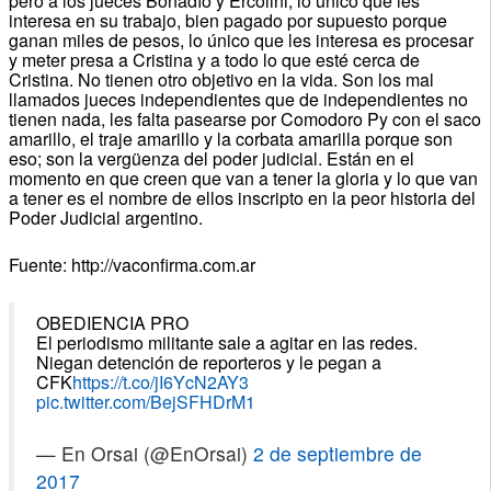
pero a los jueces Bonadío y Ercolini, lo único que les
interesa en su trabajo, bien pagado por supuesto porque
ganan miles de pesos, lo único que les interesa es procesar
y meter presa a Cristina y a todo lo que esté cerca de
Cristina. No tienen otro objetivo en la vida. Son los mal
llamados jueces independientes que de independientes no
tienen nada, les falta pasearse por Comodoro Py con el saco
amarillo, el traje amarillo y la corbata amarilla porque son
eso; son la vergüenza del poder judicial. Están en el
momento en que creen que van a tener la gloria y lo que van
a tener es el nombre de ellos inscripto en la peor historia del
Poder Judicial argentino.
Fuente: http://vaconfirma.com.ar
OBEDIENCIA PRO
El periodismo militante sale a agitar en las redes.
Niegan detención de reporteros y le pegan a
CFK
https://t.co/jI6YcN2AY3
pic.twitter.com/BejSFHDrM1
— En Orsai (@EnOrsai)
2 de septiembre de
2017