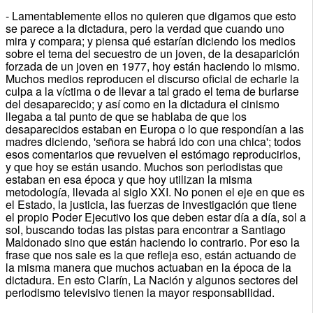
- Lamentablemente ellos no quieren que digamos que esto
se parece a la dictadura, pero la verdad que cuando uno
mira y compara; y piensa qué estarían diciendo los medios
sobre el tema del secuestro de un joven, de la desaparición
forzada de un joven en 1977, hoy están haciendo lo mismo.
Muchos medios reproducen el discurso oficial de echarle la
culpa a la víctima o de llevar a tal grado el tema de burlarse
del desaparecido; y así como en la dictadura el cinismo
llegaba a tal punto de que se hablaba de que los
desaparecidos estaban en Europa o lo que respondían a las
madres diciendo, 'señora se habrá ido con una chica'; todos
esos comentarios que revuelven el estómago reproducirlos,
y que hoy se están usando. Muchos son periodistas que
estaban en esa época y que hoy utilizan la misma
metodología, llevada al siglo XXI. No ponen el eje en que es
el Estado, la justicia, las fuerzas de investigación que tiene
el propio Poder Ejecutivo los que deben estar día a día, sol a
sol, buscando todas las pistas para encontrar a Santiago
Maldonado sino que están haciendo lo contrario. Por eso la
frase que nos sale es la que refleja eso, están actuando de
la misma manera que muchos actuaban en la época de la
dictadura. En esto Clarín, La Nación y algunos sectores del
periodismo televisivo tienen la mayor responsabilidad.