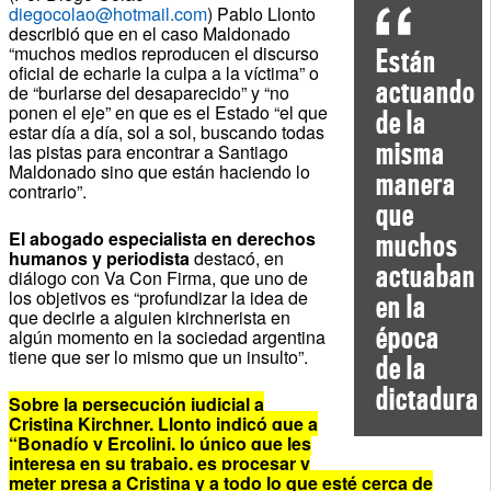
diegocolao@hotmail.com
) Pablo Llonto
describió que en el caso Maldonado
“muchos medios reproducen el discurso
Están
oficial de echarle la culpa a la víctima” o
actuando
de “burlarse del desaparecido” y “no
ponen el eje” en que es el Estado “el que
de la
estar día a día, sol a sol, buscando todas
misma
las pistas para encontrar a Santiago
Maldonado sino que están haciendo lo
manera
contrario”.
que
El abogado especialista en derechos
muchos
humanos y periodista
destacó, en
actuaban
diálogo con Va Con Firma, que uno de
los objetivos es “profundizar la idea de
en la
que decirle a alguien kirchnerista en
época
algún momento en la sociedad argentina
tiene que ser lo mismo que un insulto”.
de la
dictadura
Sobre la persecución judicial a
Cristina Kirchner, Llonto indicó que a
“Bonadío y Ercolini, lo único que les
interesa en su trabajo, es procesar y
meter presa a Cristina y a todo lo que esté cerca de