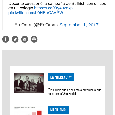
Docente cuestionó la campaña de Bullrich con chicos
en un colegio
https://t.co/Yiy40zaxpJ
pic.twitter.com/h0HBnQAVPW
— En Orsai (@EnOrsai)
September 1, 2017
LA "HERENCIA"
"De la crisis que no se notó al crecimiento que
no se siente" Axel Kicillof
MACRISMO