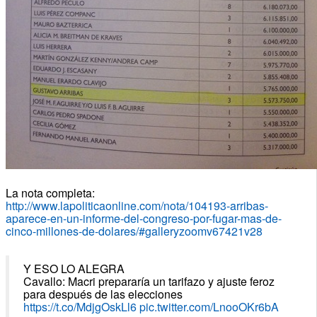
La nota completa:
http://www.lapoliticaonline.com/nota/104193-arribas-
aparece-en-un-informe-del-congreso-por-fugar-mas-de-
cinco-millones-de-dolares/#galleryzoomv67421v28
Y ESO LO ALEGRA
Cavallo: Macri prepararía un tarifazo y ajuste feroz
para después de las elecciones
https://t.co/MdjgOskLl6
pic.twitter.com/LnooOKr6bA