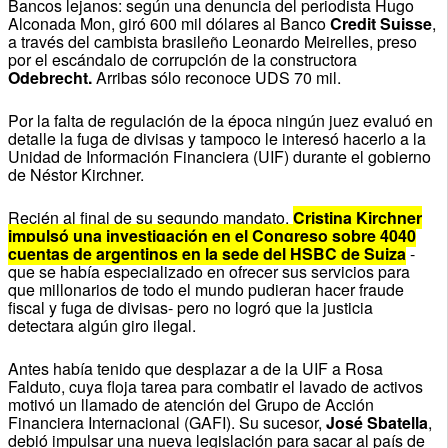
Bancos lejanos: según una denuncia del periodista Hugo
Alconada Mon, giró 600 mil dólares al Banco
Credit Suisse
,
a través del cambista brasileño Leonardo Meirelles, preso
por el escándalo de corrupción de la constructora
Odebrecht.
Arribas sólo reconoce UDS 70 mil.
Por la falta de regulación de la época ningún juez evaluó en
detalle la fuga de divisas y tampoco le interesó hacerlo a la
Unidad de Información Financiera (UIF) durante el gobierno
de Néstor Kirchner.
Recién al final de su segundo mandato,
Cristina Kirchner
impulsó una investigación en el Congreso sobre 4040
cuentas de argentinos en la sede del HSBC de Suiza
-
que se había especializado en ofrecer sus servicios para
que millonarios de todo el mundo pudieran hacer fraude
fiscal y fuga de divisas- pero no logró que la justicia
detectara algún giro ilegal.
Antes había tenido que desplazar a de la UIF a Rosa
Falduto, cuya floja tarea para combatir el lavado de activos
motivó un llamado de atención del Grupo de Acción
Financiera Internacional (GAFI). Su sucesor,
José Sbatella
,
debió impulsar una nueva legislación para sacar al país de