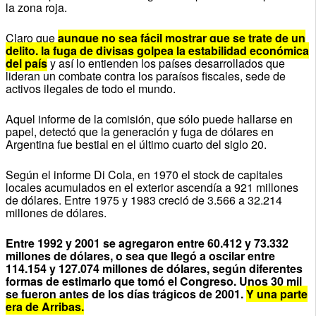
la zona roja.
Claro que
aunque no sea fácil mostrar que se trate de un
delito, la fuga de divisas golpea la estabilidad económica
del país
y así lo entienden los países desarrollados que
lideran un combate contra los paraísos fiscales, sede de
activos ilegales de todo el mundo.
Aquel informe de la comisión, que sólo puede hallarse en
papel, detectó que la generación y fuga de dólares en
Argentina fue bestial en el último cuarto del siglo 20.
Según el informe Di Cola, en 1970 el stock de capitales
locales acumulados en el exterior ascendía a 921 millones
de dólares. Entre 1975 y 1983 creció de 3.566 a 32.214
millones de dólares.
Entre 1992 y 2001 se agregaron entre 60.412 y 73.332
millones de dólares, o sea que llegó a oscilar entre
114.154 y 127.074 millones de dólares, según diferentes
formas de estimarlo que tomó el Congreso. Unos 30 mil
se fueron antes de los días trágicos de 2001.
Y una parte
era de Arribas.