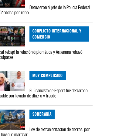
Detuvieron al jefe de la Policía Federal
Córdoba por robo
CONFLICTO INTERNACIONAL Y
COMERCIO
sil rebajó la relación diplomática y Argentina rehusó
culparse
MUY COMPLICADO
El financista de Espert fue declarado
pable por lavado de dinero y fraude
SOBERANÍA
Ley de extranjerización de tierras: por
 hay que marchar