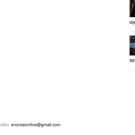
exj
tie
ción:
enorsaionline@gmail.com