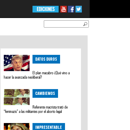
EDICIONES
DATOS DUROS
El plan macabro ¿Qué vino a
hacer la avanzada neoliberal?
CAMBIEMOS
Referente macrista trató de
“feminazis” a las militantes por el aborto legal
IMPRESENTABLE