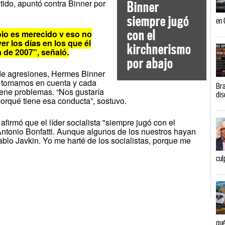
tido, apuntó contra Binner por
Binner
siempre jugó
en 
con el
ojo es merecido y eso no
er los días en los que él
kirchnerismo
 de 2007", señaló.
por abajo
d de agresiones, Hermes Binner
o tomamos en cuenta y cada
Bra
iene problemas. “Nos gustaría
dis
porqué tiene esa conducta”, sostuvo.
afirmó que el líder socialista "siempre jugó con el
Antonio Bonfatti. Aunque algunos de los nuestros hayan
blo Javkin. Yo me harté de los socialistas, porque me
cul
qué