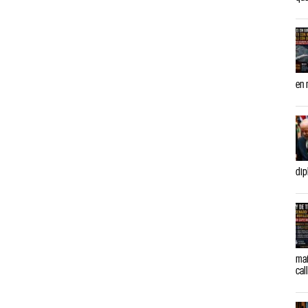
en 
dip
mañ
cal