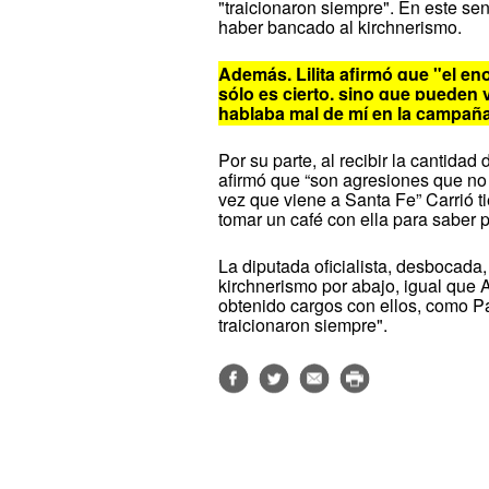
"traicionaron siempre". En este sen
haber bancado al kirchnerismo.
Además, Lilita afirmó que "el en
sólo es cierto, sino que pueden v
hablaba mal de mí en la campaña
Por su parte, al recibir la cantida
afirmó que “son agresiones que n
vez que viene a Santa Fe” Carrió t
tomar un café con ella para saber 
La diputada oficialista, desbocada, 
kirchnerismo por abajo, igual que 
obtenido cargos con ellos, como Pa
traicionaron siempre".