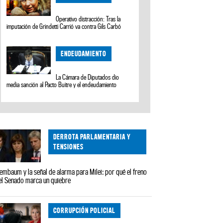
Operativo distracción: Tras la
imputación de Grindetti Carrió va contra Gils Carbó
ENDEUDAMIENTO
La Cámara de Diputados dio
media sanción al Pacto Buitre y el endeudamiento
DERROTA PARLAMENTARIA Y
TENSIONES
embaum y la señal de alarma para Milei: por qué el freno
el Senado marca un quiebre
CORRUPCIÓN POLICIAL