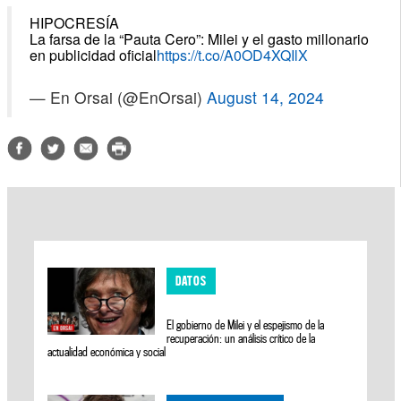
HIPOCRESÍA
La farsa de la “Pauta Cero”: Milei y el gasto millonario
en publicidad oficial
https://t.co/A0OD4XQIlX
— En Orsai (@EnOrsai)
August 14, 2024
DATOS
El gobierno de Milei y el espejismo de la
recuperación: un análisis crítico de la
actualidad económica y social