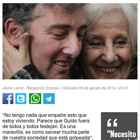
Javier Lema - Redacción Enorsai // SÃ¡bado 09 de agosto de 2014 | 20:31
"No tengo nada que empañe esto que
estoy viviendo. Parece que Guido fuera
de todos y todos festejan. Es una
maravilla, es como sanear mucha parte
"Necesito
de nuestra sociedad que está golpeada",