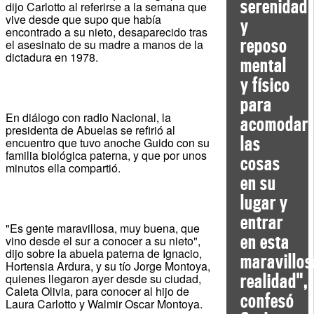
serenidad
dijo Carlotto al referirse a la semana que
vive desde que supo que había
y
encontrado a su nieto, desaparecido tras
reposo
el asesinato de su madre a manos de la
dictadura en 1978.
mental
y físico
para
En diálogo con radio Nacional, la
acomodar
presidenta de Abuelas se refirió al
las
encuentro que tuvo anoche Guido con su
familia biológica paterna, y que por unos
cosas
minutos ella compartió.
en su
lugar y
entrar
"Es gente maravillosa, muy buena, que
en esta
vino desde el sur a conocer a su nieto",
dijo sobre la abuela paterna de Ignacio,
maravillos
Hortensia Ardura, y su tío Jorge Montoya,
realidad",
quienes llegaron ayer desde su ciudad,
Caleta Olivia, para conocer al hijo de
confesó
Laura Carlotto y Walmir Oscar Montoya.