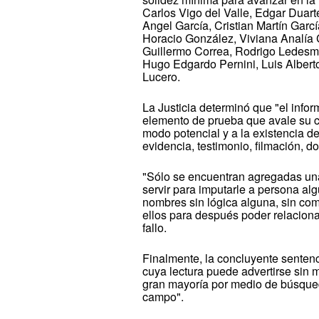
Carlos Vigo del Valle, Edgar Duar
Angel García, Cristian Martín Garc
Horacio González, Viviana Analía 
Guillermo Correa, Rodrigo Ledesma
Hugo Edgardo Pernini, Luis Alberto
Lucero.
La Justicia determinó que "el infor
elemento de prueba que avale su c
modo potencial y a la existencia d
evidencia, testimonio, filmación, d
"Sólo se encuentran agregadas una
servir para imputarle a persona al
nombres sin lógica alguna, sin com
ellos para después poder relaciona
fallo.
Finalmente, la concluyente sentenc
cuya lectura puede advertirse sin m
gran mayoría por medio de búsqued
campo".