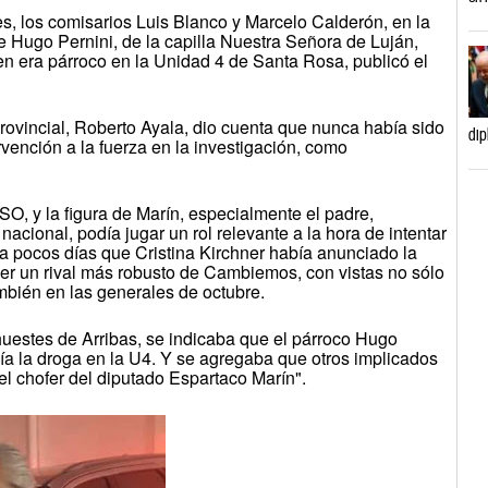
es, los comisarios Luis Blanco y Marcelo Calderón, en la
te Hugo Pernini, de la capilla Nuestra Señora de Luján,
n era párroco en la Unidad 4 de Santa Rosa, publicó el
 provincial, Roberto Ayala, dio cuenta que nunca había sido
dip
ervención a la fuerza en la investigación, como
O, y la figura de Marín, especialmente el padre,
nacional, podía jugar un rol relevante a la hora de intentar
cía pocos días que Cristina Kirchner había anunciado la
er un rival más robusto de Cambiemos, con vistas no sólo
mbién en las generales de octubre.
huestes de Arribas, se indicaba que el párroco Hugo
ía la droga en la U4. Y se agregaba que otros implicados
el chofer del diputado Espartaco Marín".