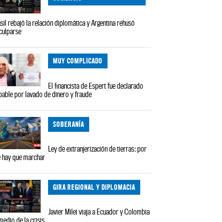
sil rebajó la relación diplomática y Argentina rehusó
culparse
MUY COMPLICADO
El financista de Espert fue declarado
pable por lavado de dinero y fraude
SOBERANÍA
Ley de extranjerización de tierras: por
 hay que marchar
GIRA REGIONAL Y DIPLOMACIA
Javier Milei viaja a Ecuador y Colombia
medio de la crisis