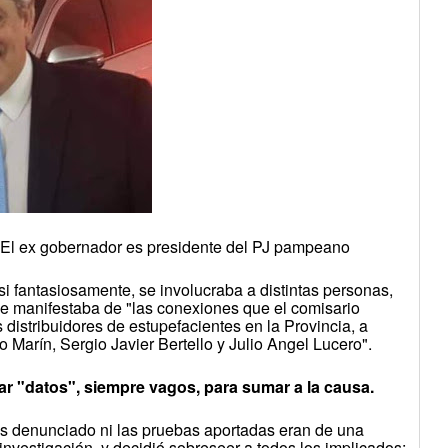
 El ex gobernador es presidente del PJ pampeano
si fantasiosamente, se involucraba a distintas personas,
 se manifestaba de "las conexiones que el comisario
distribuidores de estupefacientes en la Provincia, a
o Marín, Sergio Javier Bertello y Julio Angel Lucero".
ar "datos", siempre vagos, para sumar a la causa.
os denunciado ni las pruebas aportadas eran de una
investigación, y decidió sobreseer a todos los implicados: