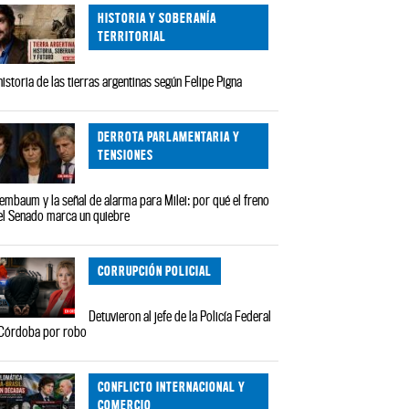
HISTORIA Y SOBERANÍA
TERRITORIAL
historia de las tierras argentinas según Felipe Pigna
DERROTA PARLAMENTARIA Y
TENSIONES
embaum y la señal de alarma para Milei: por qué el freno
el Senado marca un quiebre
CORRUPCIÓN POLICIAL
Detuvieron al jefe de la Policía Federal
Córdoba por robo
CONFLICTO INTERNACIONAL Y
COMERCIO