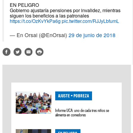
EN PELIGRO
Gobierno ajustaría pensiones por invalidez, mientras
siguen los beneficios a las patronales
https://t.co/OzKvYkPa6g
pic.twitter.com/RJJyLbfumL
— En Orsai (@EnOrsai)
29 de junio de 2018
AJUSTE = POBREZA
Informe UCA: uno de cada tres niños se
alimenta en comedores