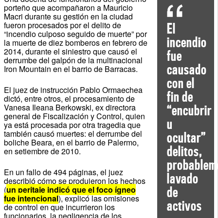
porteño que acompañaron a Mauricio
Macri durante su gestión en la ciudad
fueron procesados por el delito de
El
“incendio culposo seguido de muerte” por
incendio
la muerte de diez bomberos en febrero de
2014, durante el siniestro que causó el
fue
derrumbe del galpón de la multinacional
causado
Iron Mountain en el barrio de Barracas.
con el
El juez de instrucción Pablo Ormaechea
fin de
dictó, entre otros, el procesamiento de
Vanesa Ileana Berkowski, ex directora
“encubrir
general de Fiscalización y Control, quien
u
ya está procesada por otra tragedia que
también causó muertes: el derrumbe del
ocultar”
boliche Beara, en el barrio de Palermo,
delitos,
en setiembre de 2010.
probablem
En un fallo de 494 páginas, el juez
lavado
describió cómo se produjeron los hechos
(
un peritaje indicó que el foco ígneo
de
fue intencional
), explicó las omisiones
activos
de control en que incurrieron los
funcionarios, la negligencia de los