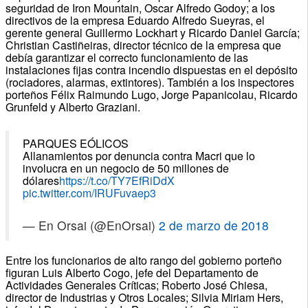
seguridad de Iron Mountain, Oscar Alfredo Godoy; a los
directivos de la empresa Eduardo Alfredo Sueyras, el
gerente general Guillermo Lockhart y Ricardo Daniel García;
Christian Castiñeiras, director técnico de la empresa que
debía garantizar el correcto funcionamiento de las
instalaciones fijas contra incendio dispuestas en el depósito
(rociadores, alarmas, extintores). También a los inspectores
porteños Félix Raimundo Lugo, Jorge Papanicolau, Ricardo
Grunfeld y Alberto Graziani.
PARQUES EÓLICOS
Allanamientos por denuncia contra Macri que lo
involucra en un negocio de 50 millones de
dólares
https://t.co/TY7EfRiDdX
pic.twitter.com/IRUFuvaep3
— En Orsai (@EnOrsai)
2 de marzo de 2018
Entre los funcionarios de alto rango del gobierno porteño
figuran Luis Alberto Cogo, jefe del Departamento de
Actividades Generales Críticas; Roberto José Chiesa,
director de Industrias y Otros Locales; Silvia Miriam Hers,