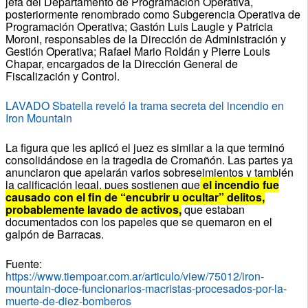
jefa del Departamento de Programación Operativa,
posteriormente renombrado como Subgerencia Operativa de
Programación Operativa; Gastón Luis Laugle y Patricia
Moroni, responsables de la Dirección de Administración y
Gestión Operativa; Rafael Mario Roldán y Pierre Louis
Chapar, encargados de la Dirección General de
Fiscalización y Control.
LAVADO Sbatella reveló la trama secreta del incendio en
Iron Mountain
La figura que les aplicó el juez es similar a la que terminó
consolidándose en la tragedia de Cromañón. Las partes ya
anunciaron que apelarán varios sobreseimientos y también
la calificación legal, pues sostienen que
el incendio fue
causado con el fin de “encubrir u ocultar” delitos,
probablemente lavado de activos,
que estaban
documentados con los papeles que se quemaron en el
galpón de Barracas.
Fuente:
https://www.tiempoar.com.ar/articulo/view/75012/iron-
mountain-doce-funcionarios-macristas-procesados-por-la-
muerte-de-diez-bomberos