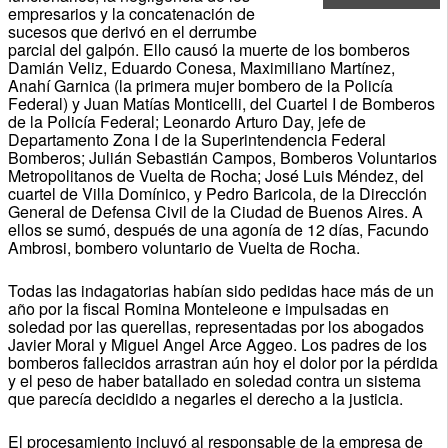
empresarios y la concatenación de
sucesos que derivó en el derrumbe
parcial del galpón. Ello causó la muerte de los bomberos
Damián Veliz, Eduardo Conesa, Maximiliano Martínez,
Anahí Garnica (la primera mujer bombero de la Policía
Federal) y Juan Matías Monticelli, del Cuartel I de Bomberos
de la Policía Federal; Leonardo Arturo Day, jefe de
Departamento Zona I de la Superintendencia Federal
Bomberos; Julián Sebastián Campos, Bomberos Voluntarios
Metropolitanos de Vuelta de Rocha; José Luis Méndez, del
cuartel de Villa Domínico, y Pedro Baricola, de la Dirección
General de Defensa Civil de la Ciudad de Buenos Aires. A
ellos se sumó, después de una agonía de 12 días, Facundo
Ambrosi, bombero voluntario de Vuelta de Rocha.
Todas las indagatorias habían sido pedidas hace más de un
año por la fiscal Romina Monteleone e impulsadas en
soledad por las querellas, representadas por los abogados
Javier Moral y Miguel Angel Arce Aggeo. Los padres de los
bomberos fallecidos arrastran aún hoy el dolor por la pérdida
y el peso de haber batallado en soledad contra un sistema
que parecía decidido a negarles el derecho a la justicia.
El procesamiento incluyó al responsable de la empresa de