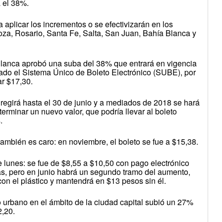
a el 38%.
plicar los incrementos o se efectivizarán en los
a, Rosario, Santa Fe, Salta, San Juan, Bahía Blanca y
lanca aprobó una suba del 38% que entrará en vigencia
zado el Sistema Único de Boleto Electrónico (SUBE), por
ar $17,30.
fa regirá hasta el 30 de junio y a mediados de 2018 se hará
erminar un nuevo valor, que podría llevar al boleto
.
también es caro: en noviembre, el boleto se fue a $15,38.
te lunes: se fue de $8,55 a $10,50 con pago electrónico
, pero en junio habrá un segundo tramo del aumento,
con el plástico y mantendrá en $13 pesos sin él.
vo urbano en el ámbito de la ciudad capital subió un 27%
2,20.