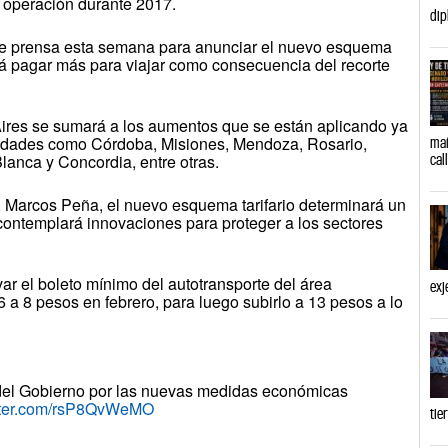
a operación durante 2017.
dip
 de prensa esta semana para anunciar el nuevo esquema
berá pagar más para viajar como consecuencia del recorte
ires se sumará a los aumentos que se están aplicando ya
udades como Córdoba, Misiones, Mendoza, Rosario,
mañ
cal
lanca y Concordia, entre otras.
, Marcos Peña, el nuevo esquema tarifario determinará un
contemplará innovaciones para proteger a los sectores
var el boleto mínimo del autotransporte del área
exj
 a 8 pesos en febrero, para luego subirlo a 13 pesos a lo
 del Gobierno por las nuevas medidas económicas
itter.com/rsP8QvWeMO
tie