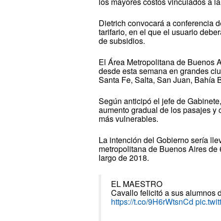
los mayores costos vinculados a l
Dietrich convocará a conferencia
tarifario, en el que el usuario de
de subsidios.
El Área Metropolitana de Buenos A
desde esta semana en grandes ci
Santa Fe, Salta, San Juan, Bahía B
Según anticipó el jefe de Gabinete
aumento gradual de los pasajes y 
más vulnerables.
La intención del Gobierno sería lle
metropolitana de Buenos Aires de 6
largo de 2018.
EL MAESTRO
Cavallo felicitó a sus alumnos
https://t.co/9H6rWtsnCd
pic.tw