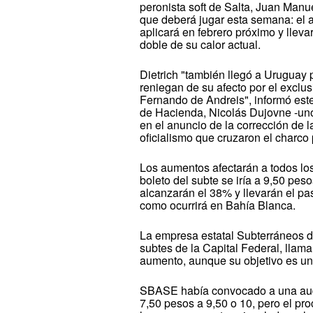
peronista soft de Salta, Juan Manue
que deberá jugar esta semana: el a
aplicará en febrero próximo y llevar
doble de su calor actual.
Dietrich "también llegó a Uruguay
reniegan de su afecto por el exclu
Fernando de Andreis", informó este
de Hacienda, Nicolás Dujovne -uno
en el anuncio de la corrección de l
oficialismo que cruzaron el charco
Los aumentos afectarán a todos los
boleto del subte se iría a 9,50 peso
alcanzarán el 38% y llevarán el pa
como ocurrirá en Bahía Blanca.
La empresa estatal Subterráneos d
subtes de la Capital Federal, llam
aumento, aunque su objetivo es un
SBASE había convocado a una audie
7,50 pesos a 9,50 o 10, pero el pr