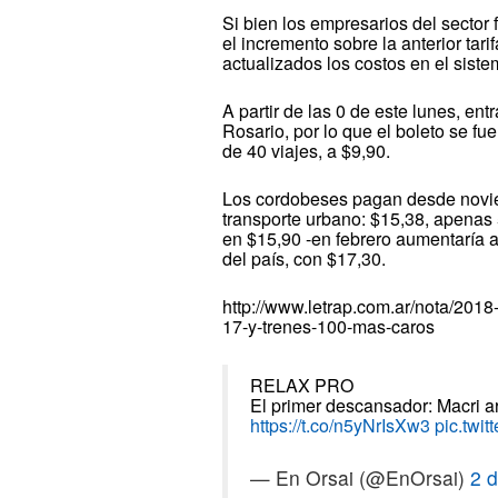
Si bien los empresarios del sector
el incremento sobre la anterior tar
actualizados los costos en el sis
A partir de las 0 de este lunes, ent
Rosario, por lo que el boleto se f
de 40 viajes, a $9,90.
Los cordobeses pagan desde noviem
transporte urbano: $15,38, apenas
en $15,90 -en febrero aumentaría a
del país, con $17,30.
http://www.letrap.com.ar/nota/2018
17-y-trenes-100-mas-caros
RELAX PRO
El primer descansador: Macri a
https://t.co/n5yNrIsXw3
pic.twi
— En Orsai (@EnOrsai)
2 