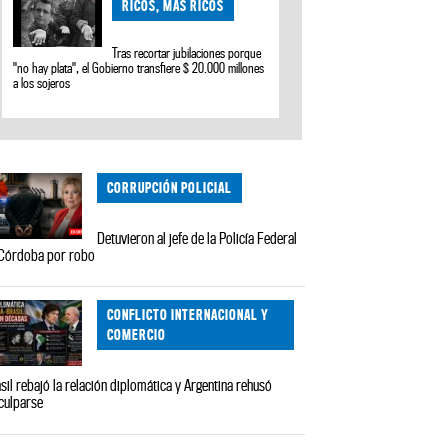
RICOS, MAS RICOS
Tras recortar jubilaciones porque
"no hay plata", el Gobierno transfiere $ 20.000 millones
a los sojeros
CORRUPCIÓN POLICIAL
Detuvieron al jefe de la Policía Federal
Córdoba por robo
CONFLICTO INTERNACIONAL Y
COMERCIO
sil rebajó la relación diplomática y Argentina rehusó
culparse