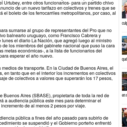
l Urtubey, entre otros funcionarios- para un partido chivo
nuncio de un nuevo tarifazo en colectivos y trenes que se
á el boleto de los ferrocarriles metropolitanos, por caso, al
cul
 para sumarse al grupo de representantes del Pro que no
sivo balneario uruguayo, como Francisco Cabrera y
 lunes el diario La Nación, que agregó luego al ministro
 de los miembros del gabinete nacional que puso la cara
as metas económicas-, a la lista de funcionarios del
 para esperar el año nuevo.
qué
 medios de transporte. En la Ciudad de Buenos Aires, el
s, en tanto que en el interior los incrementos en colectivos
saje de colectivos a valores que superarán los 17 pesos,
e Buenos Aires (SBASE), propietaria de toda la red de
en 
ará a audiencia pública este mes para determinar el
 incremento de al menos 2 pesos por viaje.
ncia pública a fines del año pasado para subirlo de
ocedimiento se suspendió y el Gobierno porteño enfrentó