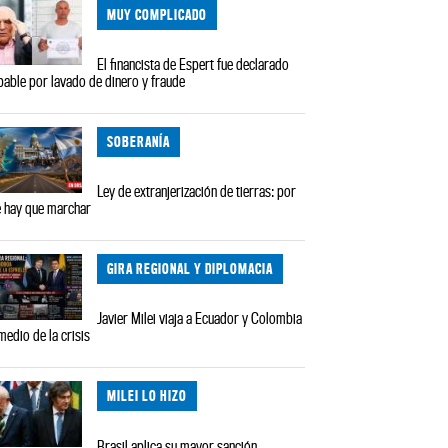
MUY COMPLICADO
El financista de Espert fue declarado
pable por lavado de dinero y fraude
SOBERANÍA
Ley de extranjerización de tierras: por
 hay que marchar
GIRA REGIONAL Y DIPLOMACIA
Javier Milei viaja a Ecuador y Colombia
medio de la crisis
MILEI LO HIZO
Brasil aplica su mayor sanción