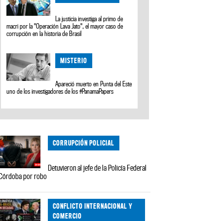
La justicia investiga al primo de
macri por la "Operación Lava Jato", el mayor caso de
corrupción en la historia de Brasil
MISTERIO
Apareció muerto en Punta del Este
uno de los investigadores de los #PanamaPapers
CORRUPCIÓN POLICIAL
Detuvieron al jefe de la Policía Federal
Córdoba por robo
CONFLICTO INTERNACIONAL Y
COMERCIO