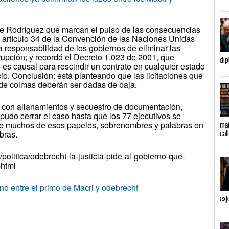
 de Rodríguez que marcan el pulso de las consecuencias
el artículo 34 de la Convención de las Naciones Unidas
a responsabilidad de los gobiernos de eliminar las
upción; y recordó el Decreto 1.023 de 2001, que
dip
es causal para rescindir un contrato en cualquier estado
icio. Conclusión: está planteando que las licitaciones que
de coimas deberán ser dadas de baja.
só con allanamientos y secuestro de documentación,
pudo cerrar el caso hasta que los 77 ejecutivos se
o de muchos de esos papeles, sobrenombres y palabras en
mañ
bras.
cal
/politica/odebrecht-la-justicia-pide-al-gobierno-que-
phtml
 entre el primo de Macri y odebrecht
exj