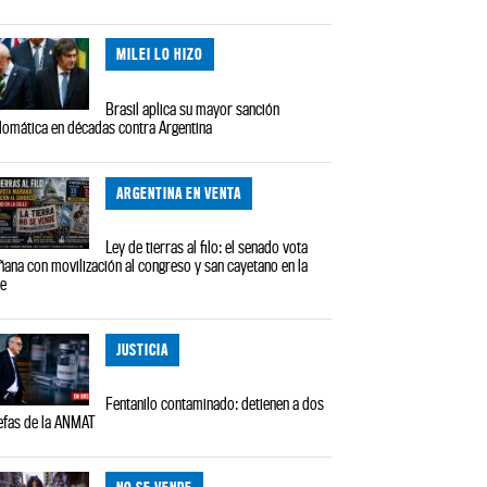
MILEI LO HIZO
Brasil aplica su mayor sanción
lomática en décadas contra Argentina
ARGENTINA EN VENTA
Ley de tierras al filo: el senado vota
ana con movilización al congreso y san cayetano en la
le
JUSTICIA
Fentanilo contaminado: detienen a dos
efas de la ANMAT