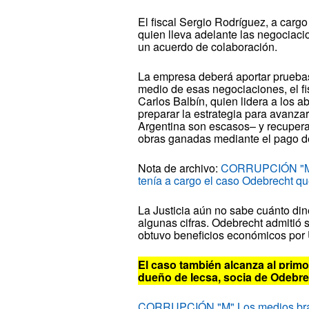
El fiscal Sergio Rodríguez, a cargo
quien lleva adelante las negociaci
un acuerdo de colaboración.
La empresa deberá aportar pruebas
medio de esas negociaciones, el fis
Carlos Balbín, quien lidera a los 
preparar la estrategia para avanzar
Argentina son escasos– y recupera
obras ganadas mediante el pago d
Nota de archivo:
CORRUPCIÓN "M" (
tenía a cargo el caso Odebrecht q
La Justicia aún no sabe cuánto din
algunas cifras. Odebrecht admitió 
obtuvo beneficios económicos por 
El caso también alcanza al primo
dueño de Iecsa, socia de Odebre
CORRUPCIÓN "M" Los medios brasil