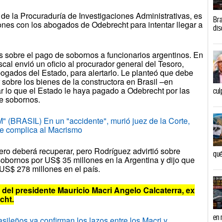
 de la Procuraduría de Investigaciones Administrativas, es
Bra
ones con los abogados de Odebrecht para intentar llegar a
dis
 sobre el pago de sobornos a funcionarios argentinos. En
cal envió un oficio al procurador general del Tesoro,
abogados del Estado, para alertarlo. Le planteó que debe
 sobre los bienes de la constructora en Brasil –en
r lo que el Estado le haya pagado a Odebrecht por las
cul
e sobornos.
BRASIL) En un "accidente", murió juez de la Corte,
ue complica al Macrismo
ero deberá recuperar, pero Rodríguez advirtió sobre
qué
sobornos por US$ 35 millones en la Argentina y dijo que
US$ 278 millones en el país.
 del presidente Mauricio Macri Angelo Calcaterra, ex
cht.
en 
eños ya confirman los lazos entre los Macri y