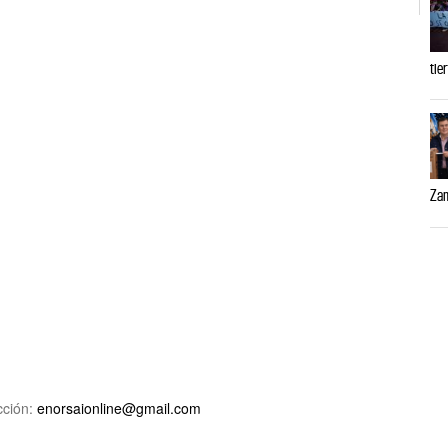
tie
Zam
ción:
enorsaionline@gmail.com