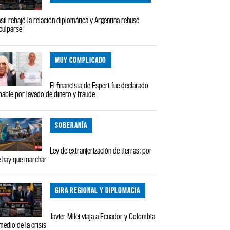
sil rebajó la relación diplomática y Argentina rehusó
culparse
MUY COMPLICADO
El financista de Espert fue declarado
pable por lavado de dinero y fraude
SOBERANÍA
Ley de extranjerización de tierras: por
 hay que marchar
GIRA REGIONAL Y DIPLOMACIA
Javier Milei viaja a Ecuador y Colombia
medio de la crisis